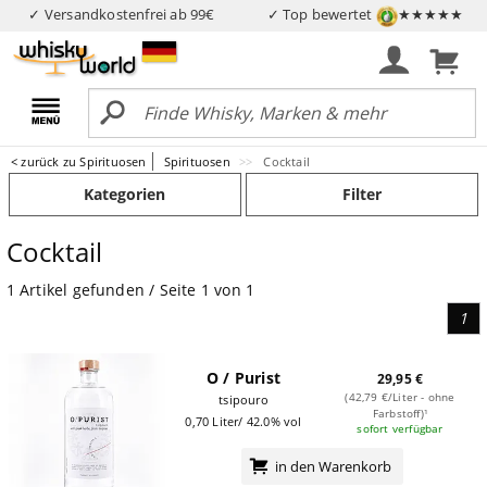
✓ Versandkostenfrei ab 99€
✓ Top bewertet
★★★★★
< zurück zu Spirituosen
Spirituosen
Cocktail
Kategorien
Filter
Cocktail
1 Artikel gefunden / Seite 1 von 1
1
O / Purist
29,95 €
(42,79 €/Liter - ohne
tsipouro
Farbstoff)¹
0,70 Liter/ 42.0% vol
sofort verfügbar
in den Warenkorb