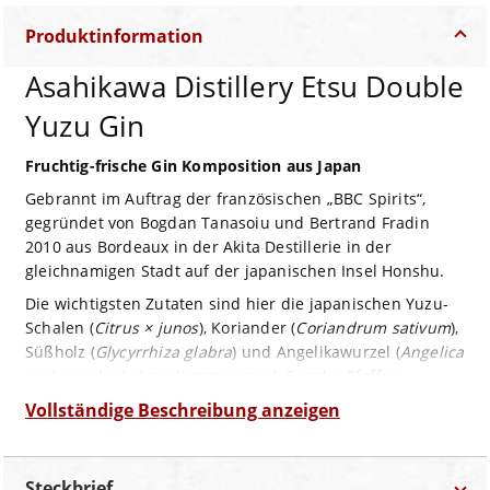
Produktinformation
Asahikawa Distillery Etsu Double
Yuzu Gin
Fruchtig-frische Gin Komposition aus Japan
Gebrannt im Auftrag der französischen „BBC Spirits“,
gegründet von Bogdan Tanasoiu und Bertrand Fradin
2010 aus Bordeaux in der Akita Destillerie in der
gleichnamigen Stadt auf der japanischen Insel Honshu.
Die wichtigsten Zutaten sind hier die japanischen Yuzu-
Schalen (
Citrus × junos
), Koriander (
Coriandrum sativum
),
Süßholz (
Glycyrrhiza glabra
) und Angelikawurzel (
Angelica
archangelica
), dazu kommen noch Sansho Pfeffer
(
Zanthoxylum piperitum
) und eine geheime Mischung
Vollständige Beschreibung anzeigen
verschiedener Teeblätter. Die
Botanicals
mazerieren 7
Tage lang in Neutralalkohol gewonnen aus Zuckerrohr,
der anschließend – ohne die
Botanicals
- in einer
Steckbrief