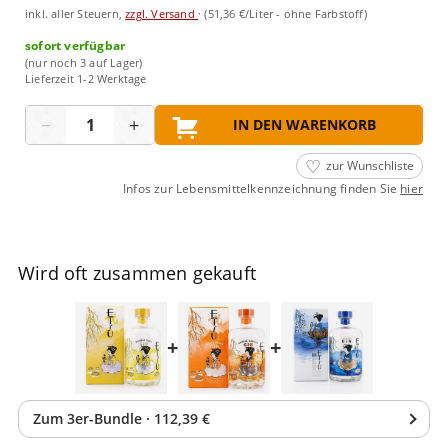
inkl. aller Steuern,
zzgl. Versand
·
(51,36 €/Liter - ohne Farbstoff)
sofort verfügbar
(nur noch 3 auf Lager)
Lieferzeit 1-2 Werktage
Menge
−
+
IN DEN WARENKORB
zur Wunschliste
Infos zur Lebensmittelkennzeichnung finden Sie
hier
Wird oft zusammen gekauft
+
+
Zum
3
er-Bundle
·
112,39 €