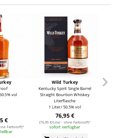
urkey
Wild Turkey
roof
Kentucky Spirit Single Barrel
 50.5% vol
Straight Bourbon Whiskey
Literflasche
1 Liter/ 50.5% vol
76,95 €
5 €
(76,95 €/Liter - ohne Farbstoff)¹
sofort verfügbar
ohne Farbstoff)¹
stellbar