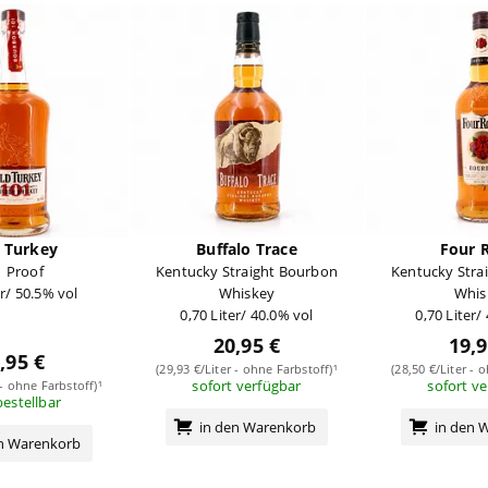
 Turkey
Buffalo Trace
Four 
1 Proof
Kentucky Straight Bourbon
Kentucky Stra
er/ 50.5% vol
Whiskey
Whis
0,70 Liter/ 40.0% vol
0,70 Liter/
20,95 €
19,9
,95 €
(29,93 €/Liter - ohne Farbstoff)¹
(28,50 €/Liter - 
sofort verfügbar
sofort v
 - ohne Farbstoff)¹
bestellbar
in den Warenkorb
in den 
en Warenkorb