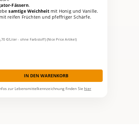
gator-Fässern
.
lebe
samtige Weichheit
mit Honig und Vanille.
mit reifen Früchten und pfeffriger Schärfe.
5,70 €/Liter - ohne Farbstoff)
(Nice Price Artikel)
IN DEN WARENKORB
nfos zur Lebensmittelkennzeichnung finden Sie
hier