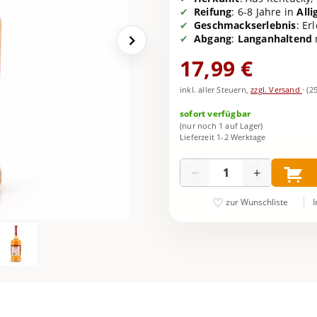
Reifung
: 6-8 Jahre in
Alli
Geschmackserlebnis
: Er
Abgang
:
Langanhaltend
17,99 €
inkl. aller Steuern,
zzgl. Versand
·
(2
sofort verfügbar
(nur noch 1 auf Lager)
Lieferzeit 1-2 Werktage
Menge
−
+
I
zur Wunschliste