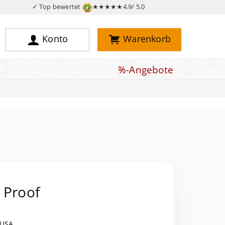
✓ Top bewertet
★★★★★
4.9/ 5.0
Konto
Warenkorb
%-Angebote
 Proof
 USA.