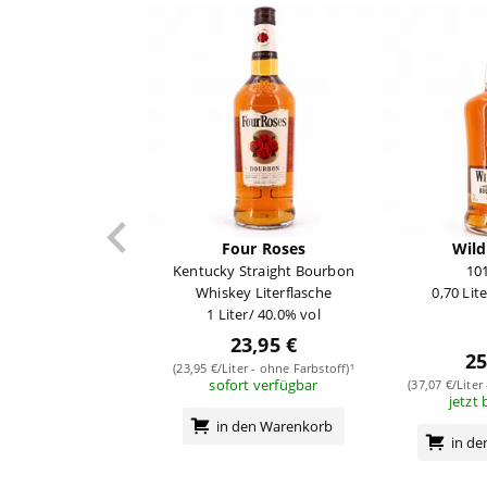
Four Roses
Wild
Kentucky Straight Bourbon
10
Whiskey Literflasche
0,70 Lit
1 Liter/ 40.0% vol
23,95 €
25
(23,95 €/Liter - ohne Farbstoff)¹
sofort verfügbar
(37,07 €/Liter
jetzt 
in den Warenkorb
in d