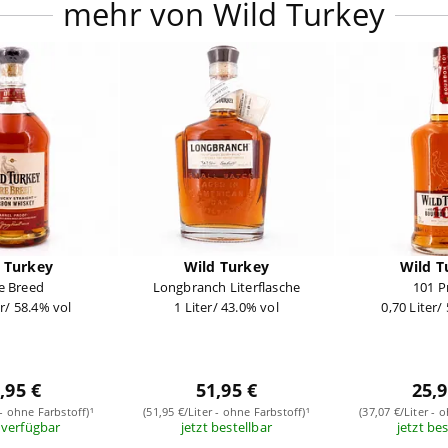
mehr von Wild Turkey
 Turkey
Wild Turkey
Wild T
e Breed
Longbranch Literflasche
101 P
er/ 58.4% vol
1 Liter/ 43.0% vol
0,70 Liter/
,95 €
51,95 €
25,9
 - ohne Farbstoff)¹
(51,95 €/Liter - ohne Farbstoff)¹
(37,07 €/Liter - 
 verfügbar
jetzt bestellbar
jetzt be