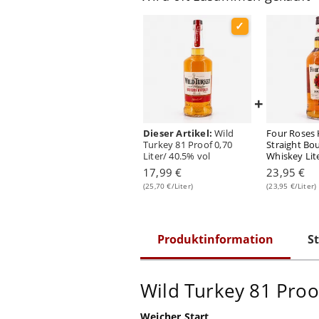
+
Dieser Artikel:
Wild
Four Roses
Turkey 81 Proof 0,70
Straight Bo
Liter/ 40.5% vol
Whiskey Lit
Liter/ 40.0%
17,99 €
23,95 €
(25,70 €/Liter)
(23,95 €/Liter)
Produktinformation
St
Wild Turkey 81 Proo
Weicher Start