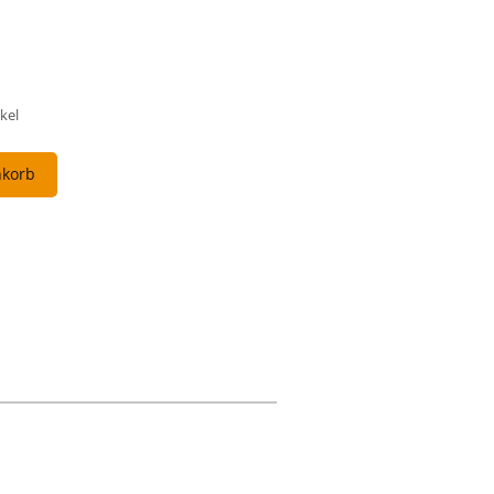
kel
nkorb