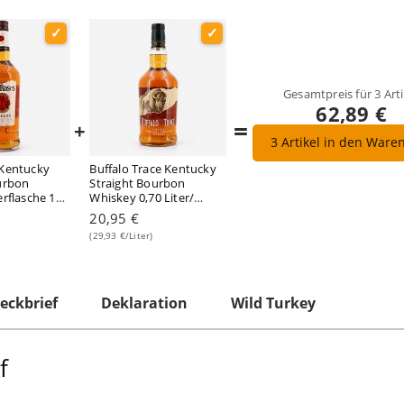
Gesamtpreis für
3
Arti
62,89 €
=
+
3
Artikel in den Ware
 Kentucky
Buffalo Trace Kentucky
urbon
Straight Bourbon
erflasche 1
Whiskey 0,70 Liter/
 vol
40.0% vol
20,95 €
(29,93 €/Liter)
eckbrief
Deklaration
Wild Turkey
f