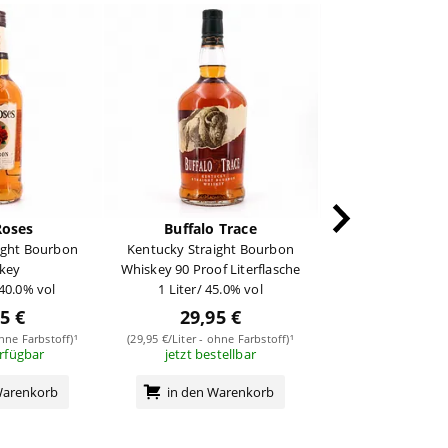
Roses
Buffalo Trace
Bullei
ight Bourbon
Kentucky Straight Bourbon
Frontier Bourbo
key
Whiskey 90 Proof Literflasche
0,70 Liter/ 45
 40.0% vol
1 Liter/ 45.0% vol
5 €
29,95 €
19,95
ohne Farbstoff)¹
(29,95 €/Liter - ohne Farbstoff)¹
erfügbar
jetzt bestellbar
(28,50 €/Liter - ohn
sofort verf
Warenkorb
in den Warenkorb
in den Wa