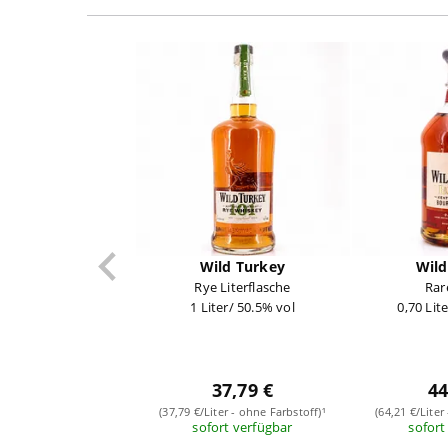
Wild Turkey
Wild
Rye Literflasche
Rar
1 Liter/ 50.5% vol
0,70 Lit
37,79 €
44
(37,79 €/Liter - ohne Farbstoff)¹
(64,21 €/Liter
sofort verfügbar
sofort