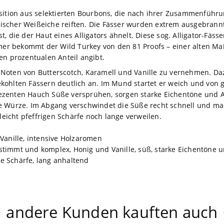
osition aus selektierten Bourbons, die nach ihrer Zusammenführu
scher Weißeiche reiften. Die Fässer wurden extrem ausgebrannt
t, die der Haut eines Alligators ähnelt. Diese sog. Alligator-Fä
 bekommt der Wild Turkey von den 81 Proofs – einer alten Maße
en prozentualen Anteil angibt.
Noten von Butterscotch, Karamell und Vanille zu vernehmen. Da
kohlten Fässern deutlich an. Im Mund startet er weich und von 
ezenten Hauch Süße versprühen, sorgen starke Eichentöne und 
e Würze. Im Abgang verschwindet die Süße recht schnell und mach
 leicht pfeffrigen Schärfe noch lange verweilen.
Vanille, intensive Holzaromen
timmt und komplex, Honig und Vanille, süß, starke Eichentöne u
ige Schärfe, lang anhaltend
andere Kunden kauften auch