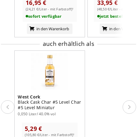
16,95 €
33,95 €
Geschmack
: üppig, weich, kräftige, runde Süße, satte
Vanille, buttriges Karamell, etwas Malzigkeit
(24,21 €/Liter - mit Farbstoff)¹
(48,50 €/Liter - ohne Far
Abgang
: mittellang, süß, Vanille-würzig
sofort verfügbar
jetzt bestellbar
weiterlesen auf der Markenseite von West Cork
in den Warenkorb
in den Warenk
auch erhältlich als
West Cork
Black Cask Char #5 Level Char
#5 Level Miniatur
0,050 Liter/ 40.0% vol
5,29 €
(105,80 €/Liter - mit Farbstoff)¹