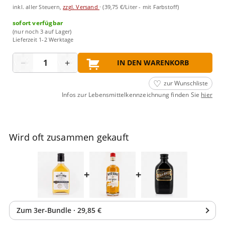
inkl. aller Steuern,
zzgl. Versand
·
(39,75 €/Liter - mit Farbstoff)
sofort verfügbar
(nur noch 3 auf Lager)
Lieferzeit 1-2 Werktage
Menge
−
+
IN DEN WARENKORB
zur Wunschliste
Infos zur Lebensmittelkennzeichnung finden Sie
hier
Wird oft zusammen gekauft
+
+
Zum
3
er-Bundle
·
29,85 €