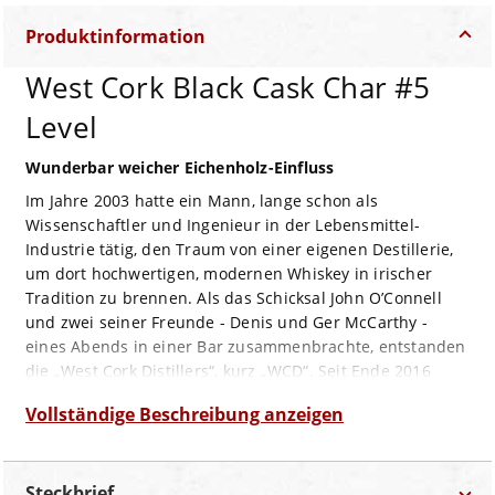
Produktinformation
West Cork Black Cask Char #5
Level
Wunderbar weicher Eichenholz-Einfluss
Im Jahre 2003 hatte ein Mann, lange schon als
Wissenschaftler und Ingenieur in der Lebensmittel-
Industrie tätig, den Traum von einer eigenen Destillerie,
um dort hochwertigen, modernen Whiskey in irischer
Tradition zu brennen. Als das Schicksal John O’Connell
und zwei seiner Freunde - Denis und Ger McCarthy -
eines Abends in einer Bar zusammenbrachte, entstanden
die „West Cork Distillers“, kurz „WCD“. Seit Ende 2016
gehört das Unternehmen mit seiner Brennerei im
Vollständige Beschreibung anzeigen
südwestlichen Skibbereen als Teil von „Halewood
International Ltd.“ zu „Halewood Wines & Spirits“.
Der „West Cork Black Cask“ ist ein Blended Irish Whiskey,
Steckbrief
der zunächst in ex-Bourbon-Fässern lagerte, bevor er