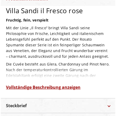
Villa Sandi il Fresco rose
Fruchtig, fein, verspielt
Mit der Linie „Il Fresco“ bringt Villa Sandi seine
Philosophie von Frische, Leichtigkeit und italienischem
Lebensgefühl perfekt auf den Punkt. Der Rosato
Spumante dieser Serie ist ein feinperliger Schaumwein
aus Venetien, der Eleganz und Frucht wunderbar vereint
– charmant, ausdrucksvoll und für jeden Anlass geeignet.
Die Cuvée besteht aus Glera, Chardonnay und Pinot Nero.
Nach der temperaturkontrollierten Gärung im
Edelstahltank erfolgt eine zweite Gärung nach der
Charmat-Methode, wodurch der Rosato seine besonders
feine Perlage erhält. Die harmonische Verbindung der
Vollständige Beschreibung anzeigen
Rebsorten sorgt für Ausgewogenheit zwischen frischer
Frucht, sanfter Textur und lebendiger Struktur.
Steckbrief
Im Glas zeigt sich der Spumante in zartem Lachston mit
brillanter Klarheit. Die Nase duftet nach roten Beeren –