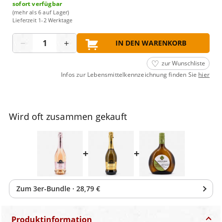
sofort verfügbar
(mehr als 6 auf Lager)
Lieferzeit 1-2 Werktage
Menge
−
+
IN DEN WARENKORB
zur Wunschliste
Infos zur Lebensmittelkennzeichnung finden Sie
hier
Wird oft zusammen gekauft
+
+
Zum
3
er-Bundle
·
28,79 €
Produktinformation