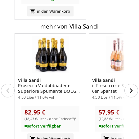
in den Warenkorb
mehr von Villa Sandi
Villa Sandi
Villa Sandi
Prosecco Valdobbiadene
il Fresco rose Spuman
Superiore Spumante DOCG
6er Sparset
Extra Dry 6er Sparset
4,50 Liter/ 11.0% vol
4,50 Liter/ 11.5% vol
82,95 €
57,95 €
(18,43 €/Liter - ohne Farbstoff)¹
(12,88 €/Liter - ohne Far
sofort verfügbar
sofort verfügbar
in den Warenkorb
in den Warenk