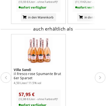
(13,93 €/Liter - ohne Farbstoff)¹
(11,19 €/Liter - ohne Far
Auszeichnungen:
Mundus Vini Silber (2019), Wine
weiterlesen auf der Markenseite von Villa Sandi
sofort verfügbar
sofort verfügbar
Spectator – Top 100 Values
in den Warenkorb
in den Warenk
Elegant, frisch und mit feinem Spiel – dieser Rosato
Spumante steht für stilvollen Genuss mit italienischem
Flair.
auch erhältlich als
Kaufen Sie jetzt Ihren Villa Sandi Il Fresco Rosato
Spumante
– für prickelnde Leichtigkeit zu jeder
Jahreszeit.
Villa Sandi
il Fresco rose Spumante Brut
6er Sparset
4,50 Liter/ 11.5% vol
57,95 €
(12,88 €/Liter - ohne Farbstoff)¹
sofort verfügbar