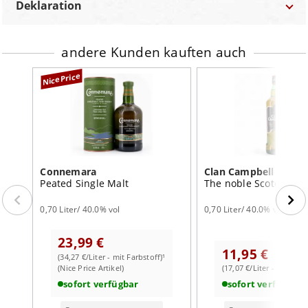
Geruch:
rund, angenehm mild-süß, Birne, Trockenfrüchte,
Deklaration
feinster Rauch, zarte Würze
Marke
Tenjaku
Bezeichnung:
Whisky
Geschmack:
rund, weich, fein würzig, fruchtig, hauchzart
Bestellnummer
JW-T2001
andere Kunden kauften auch
Lebensmittel-Unternehmer:
Haromex Development
rauchig
GmbH Weihersfeld 45 D-41379 Brüggen
Kategorie
Blended Whiskies
Abgang:
weich, mild Eichenholz-würzig
NicePrice
Land:
Japan
Land
Japan
Inhalt:
0,70 Liter
Abfüller
Original
Alc.:
40.0% vol
Kaltfiltrierung
Ja
Farbstoff:
mit Farbstoff
Inhalt
0,70 Liter
Connemara
Clan Campbell
Alkohol
40.0% vol
Peated Single Malt
The noble Scotch Whi
0,70 Liter/ 40.0% vol
0,70 Liter/ 40.0% vol
23,99 €
11,95 €
(34,27 €/Liter - mit Farbstoff)¹
(Nice Price Artikel)
(17,07 €/Liter - mit Farb
sofort verfügbar
sofort verfügbar