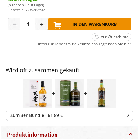
(nur noch 1 auf Lager)
Lieferzeit 1-2 Werktage
Menge
−
+
IN DEN WARENKORB
zur Wunschliste
Infos zur Lebensmittelkennzeichnung finden Sie
hier
Wird oft zusammen gekauft
+
+
Zum
3
er-Bundle
·
61,89 €
Produktinformation