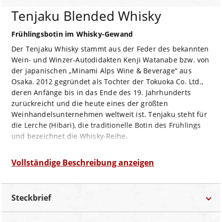
Tenjaku Blended Whisky
Frühlingsbotin im Whisky-Gewand
Der Tenjaku Whisky stammt aus der Feder des bekannten
Wein- und Winzer-Autodidakten Kenji Watanabe bzw. von
der japanischen „Minami Alps Wine & Beverage“ aus
Osaka. 2012 gegründet als Tochter der Tokuoka Co. Ltd.,
deren Anfänge bis in das Ende des 19. Jahrhunderts
zurückreicht und die heute eines der größten
Weinhandelsunternehmen weltweit ist. Tenjaku steht für
die Lerche (Hibari), die traditionelle Botin des Frühlings
und bezeichnet die Whisky-Reihe.
Satt Bernstein-golden im Glas, verströmt er runde,
angenehm mild-süße Birnen und Trockenfrüchte, dazu
Vollständige Beschreibung anzeigen
ein Hauch feinster Rauch und eine zarte Würze.
Am Gaumen dann zeigt er sich rund und weich, fein
Steckbrief
würzig, fruchtig und zartest rauchig ausbalanciert mit
einem weichen, mild Eichenholz-würzigen Abgang.