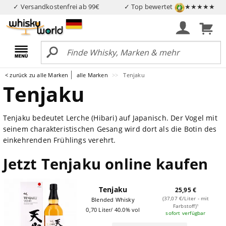
✓ Versandkostenfrei ab 99€
✓ Top bewertet
★★★★★
< zurück zu alle Marken
alle Marken
Tenjaku
Tenjaku
Tenjaku bedeutet Lerche (Hibari) auf Japanisch. Der Vogel mit
seinem charakteristischen Gesang wird dort als die Botin des
einkehrenden Frühlings verehrt.
Jetzt Tenjaku online kaufen
Tenjaku
25,95 €
(37,07 €/Liter - mit
Blended Whisky
Farbstoff)¹
0,70 Liter/ 40.0% vol
sofort verfügbar