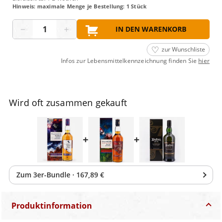
Hinweis: maximale Menge je Bestellung: 1 Stück
Menge
−
+
IN DEN WARENKORB
zur Wunschliste
Infos zur Lebensmittelkennzeichnung finden Sie
hier
Wird oft zusammen gekauft
+
+
Zum
3
er-Bundle
·
167,89 €
Produktinformation