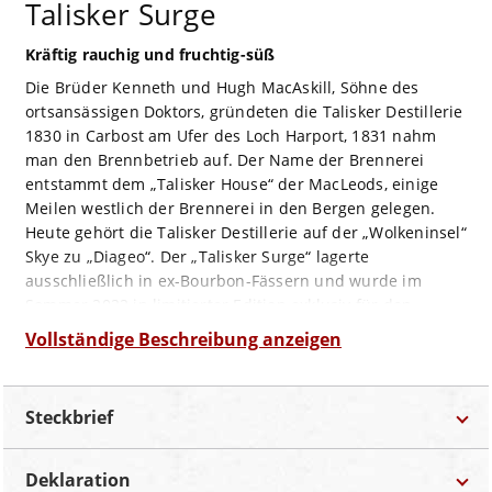
Talisker Surge
Kräftig rauchig und fruchtig-süß
Die Brüder Kenneth und Hugh MacAskill, Söhne des
ortsansässigen Doktors, gründeten die Talisker Destillerie
1830 in Carbost am Ufer des Loch Harport, 1831 nahm
man den Brennbetrieb auf. Der Name der Brennerei
entstammt dem „Talisker House“ der MacLeods, einige
Meilen westlich der Brennerei in den Bergen gelegen.
Heute gehört die Talisker Destillerie auf der „Wolkeninsel“
Skye zu „Diageo“. Der „Talisker Surge“ lagerte
ausschließlich in ex-Bourbon-Fässern und wurde im
Sommer 2022 in limitierter Edition exklusiv für den
Reisehandel abgefüllt.
Vollständige Beschreibung anzeigen
Hell golden in der Farbe, begegnet er der Nase üppig
rauchig und fruchtig mit Vanille und Karamell, Bratäpfeln
und Schwarzwälder Schinken.
Steckbrief
Am Gaumen dann zeigt er sich mit süß mit
Trockenfrüchten, intensiv rauchig dabei mit Vanille und
Deklaration
Beeren-Aromen, dazu Honig und Barbecue vermischt mit