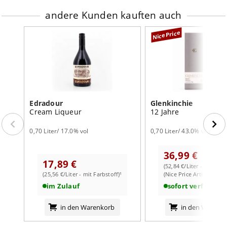
andere Kunden kauften auch
NicePrice
Edradour
Glenkinchie
Cream Liqueur
12 Jahre
0,70 Liter/ 17.0% vol
0,70 Liter/ 43.0% vol
36,99 €
17,89 €
(52,84 €/Liter - mit Farb
(25,56 €/Liter - mit Farbstoff)¹
(Nice Price Artikel)
im Zulauf
sofort verfügbar
in den Warenkorb
in den Warenk