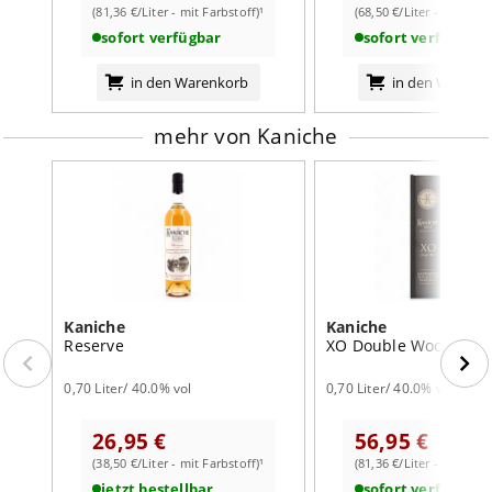
(81,36 €/Liter - mit Farbstoff)¹
(68,50 €/Liter - mit Farb
Abgang
: anhaltend, fruchtig, angenehm süß-würzig
sofort verfügbar
sofort verfügbar
in den Warenkorb
in den Warenk
mehr von Kaniche
Kaniche
Kaniche
Reserve
XO Double Wood
0,70 Liter/ 40.0% vol
0,70 Liter/ 40.0% vol
26,95 €
56,95 €
(38,50 €/Liter - mit Farbstoff)¹
(81,36 €/Liter - mit Farb
jetzt bestellbar
sofort verfügbar