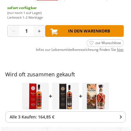
sofort verfügbar
(nur noch 1 auf Lager)
Lieferzeit 1-2 Werktage
Menge
−
+
IN DEN WARENKORB
zur Wunschliste
Infos zur Lebensmittelkennzeichnung finden Sie
hier
Wird oft zusammen gekauft
+
+
Alle
3
Kaufen:
164,85 €