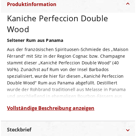
Produktinformation
Kaniche Perfeccion Double
Wood
Seltener Rum aus Panama
Aus der französischen Spirituosen-Schmiede des „Maison
Férrand“ mit Sitz in der Region Cognac bzw. Champagne
stammt dieser „Kaniché Perfeccion Double Wood“ (40
Vol%). Zunächst auf Rum von der Insel Barbados
spezialisiert, wurde hier für diesen „Kaniché Perfeccion
Double Wood“ Rum aus Panama abgefüllt. Destilliert
wurde der Rohbrand traditionell aus Melasse in Panama
und anschließend in ehemaligen Bourbon-Fässern aus
amerikanischer Weißeiche im feucht-heißen Klima
Vollständige Beschreibung anzeigen
Panamas gelagert. Nach dieser Phase der ersten
Lagerung wurde der Rum nach Frankreich gebracht und
bei „Férrand“ auf Château de Bonbonnet für eine weitere
Steckbrief
Reifeperiode in ehemalige Cognac-Fässer umgefüllt.