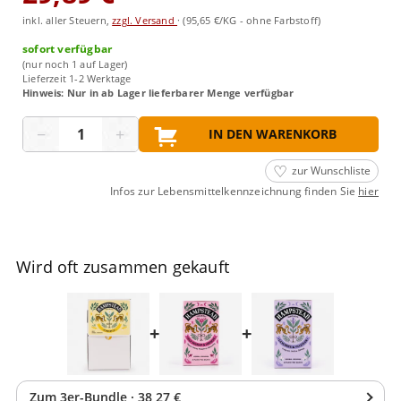
inkl. aller Steuern,
zzgl. Versand
·
(95,65 €/KG - ohne Farbstoff)
sofort verfügbar
(nur noch 1 auf Lager)
Lieferzeit 1-2 Werktage
Hinweis: Nur in ab Lager lieferbarer Menge verfügbar
Menge
−
+
IN DEN WARENKORB
zur Wunschliste
Infos zur Lebensmittelkennzeichnung finden Sie
hier
Wird oft zusammen gekauft
+
+
Zum
3
er-Bundle
·
38,27 €