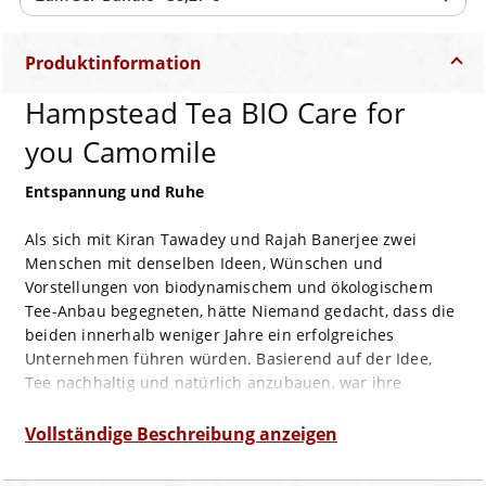
Produktinformation
Hampstead Tea BIO Care for
you Camomile
Entspannung und Ruhe
Als sich mit Kiran Tawadey und Rajah Banerjee zwei
Menschen mit denselben Ideen, Wünschen und
Vorstellungen von biodynamischem und ökologischem
Tee-Anbau begegneten, hätte Niemand gedacht, dass die
beiden innerhalb weniger Jahre ein erfolgreiches
Unternehmen führen würden. Basierend auf der Idee,
Tee nachhaltig und natürlich anzubauen, war ihre
Makaibari Tee-Plantage bereits zwei Jahre später als
organisch-biologisch zertifiziert. Zwei weitere Jahre
Vollständige Beschreibung anzeigen
später erhielt die Makaibari als weltweit erste
biodynamische Tee-Plantage das „Demeter“ Siegel. Diese