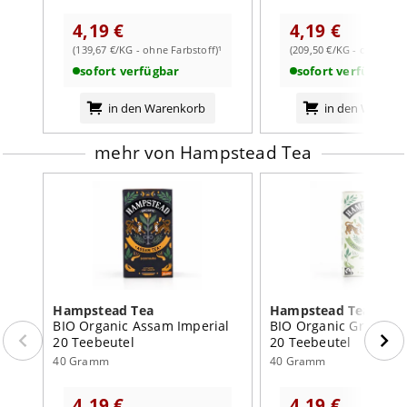
jordbrug
4,19 €
4,19 €
Ein Teebeutel pro Tasse. Mit frisch gekochtem Wasser
weiterlesen auf der Markenseite von Hampstead Tea
aufgiessen und für etwa 3-5 Minuten ziehen lassen.
(139,67 €/KG - ohne Farbstoff)¹
(209,50 €/KG - ohne Farb
sofort verfügbar
sofort verfügbar
in den Warenkorb
in den Warenk
mehr von Hampstead Tea
Hampstead Tea
Hampstead Tea
BIO Organic Assam Imperial
BIO Organic Green Te
20 Teebeutel
20 Teebeutel
40 Gramm
40 Gramm
4,19 €
4,19 €