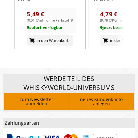
5,49 €
4,79 €
(0,01 €/ml - ohne Farbstoff)¹
(9,78 €/KG - ohne Farbs
sofort verfügbar
jetzt bestellbar
in den Warenkorb
in den Warenk
WERDE TEIL DES
WHISKYWORLD-UNIVERSUMS
zum Newsletter
neues Kundenkonto
anmelden
anlegen
Zahlungsarten