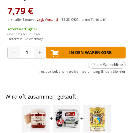
7,79 €
inkl. aller Steuern,
zzgl. Versand
·
(36,23 €/KG - ohne Farbstoff)
sofort verfügbar
(mehr als 6 auf Lager)
Lieferzeit 1-2 Werktage
Menge
−
+
IN DEN WARENKORB
zur Wunschliste
Infos zur Lebensmittelkennzeichnung finden Sie
hier
Wird oft zusammen gekauft
+
+