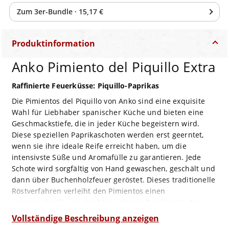
Zum
3
er-Bundle
·
15,17 €
Produktinformation
Anko Pimiento del Piquillo Extra
Raffinierte Feuerküsse: Piquillo-Paprikas
Die Pimientos del Piquillo von Anko sind eine exquisite
Wahl für Liebhaber spanischer Küche und bieten eine
Geschmackstiefe, die in jeder Küche begeistern wird.
Diese speziellen Paprikaschoten werden erst geerntet,
wenn sie ihre ideale Reife erreicht haben, um die
intensivste Süße und Aromafülle zu garantieren. Jede
Schote wird sorgfältig von Hand gewaschen, geschält und
dann über Buchenholzfeuer geröstet. Dieses traditionelle
Röstverfahren verleiht den Pimientos einen
unverwechselbaren, leicht rauchigen Geschmack, der
durch eine zarte Schärfe und süßliche Noten ergänzt
Vollständige Beschreibung anzeigen
wird.