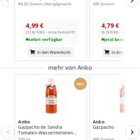
86,30 Gramm Abtropfgewicht
490 Gramm
Brennwert
134
kJ /
32
kcal
Fett
0
g
4,99 €
4,79 €
davon:
(57,82 €/KG - ohne Farbstoff)¹
(9,78 €/KG - ohne Farbs
- gesättigte Fettsäuren
0
g
sofort verfügbar
jetzt bestellbar
weiterlesen auf der Markenseite von Anko
Kohlenhydrate
5,3
g
in den Warenkorb
in den Warenk
davon:
- Zucker
4,2
g
mehr von Anko
Eiweiß
1,4
g
Salz
0,6
g
NEU
Anko
Anko
Gazpacho de Sandia
Gazpacho
Tomaten-Wassermelonen
Gazpacho
500 ml
490 Gramm