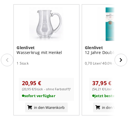
Glenlivet
Glenlivet
Wasserkrug mit Henkel
12 Jahre Double Oak
1 Stück
0,70 Liter/ 40.0% vol
20,95 €
37,95 €
(20,95 €/Stück - ohne Farbstoff)¹
(54,21 €/Liter - mit Farb
sofort verfügbar
jetzt bestellbar
in den Warenkorb
in den Warenk