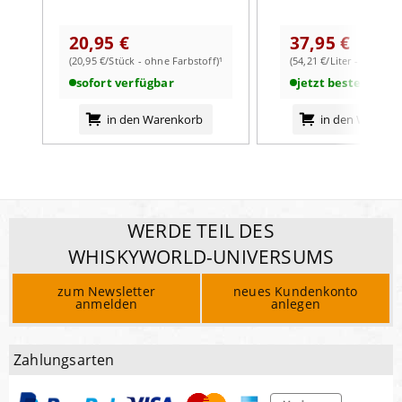
20,95 €
37,95 €
(20,95 €/Stück - ohne Farbstoff)¹
(54,21 €/Liter - mit Farb
sofort verfügbar
jetzt bestellbar
in den Warenkorb
in den Warenk
WERDE TEIL DES
WHISKYWORLD-UNIVERSUMS
zum Newsletter
neues Kundenkonto
anmelden
anlegen
Zahlungsarten