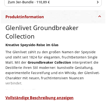
Zum
3
er-Bundle
·
110,89 €
Produktinformation
Glenlivet Groundbreaker
Collection
Kreative Speyside-Reise im Glas
The Glenlivet zählt zu den großen Namen der Speyside
und steht seit 1824 für eleganten, fruchtbetonten Single
Malt. Mit der
Groundbreaker Collection
interpretiert die
Destillerie ihren Stil moderner: kunstvolle Gestaltung,
experimentelle Fassreifung und ein Whisky, der Glenlivet-
Charakter mit neuen, fruchtintensiven Nuancen
verbindet.
Geschmacksprofil
Geruch:
Vollständige Beschreibung anzeigen
Blaubeeren, roter Apfel, karamellisierte Birne,
Kirsche, Vanille, Orangenzeste, feine Eichenwürze