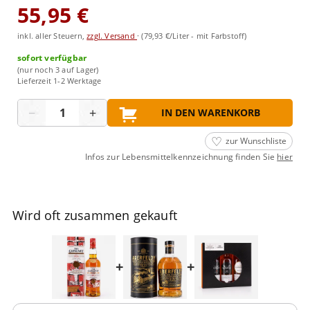
55,95 €
inkl. aller Steuern,
zzgl. Versand
·
(79,93 €/Liter - mit Farbstoff)
sofort verfügbar
(nur noch 3 auf Lager)
Lieferzeit 1-2 Werktage
Menge
−
+
IN DEN WARENKORB
zur Wunschliste
Infos zur Lebensmittelkennzeichnung finden Sie
hier
Wird oft zusammen gekauft
+
+