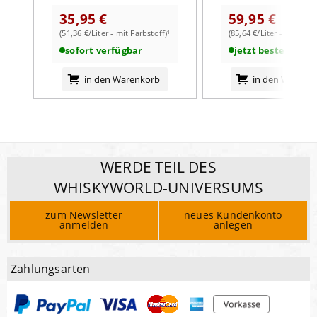
35,95 €
59,95 €
(51,36 €/Liter - mit Farbstoff)¹
(85,64 €/Liter - mit Farb
sofort verfügbar
jetzt bestellbar
in den Warenkorb
in den Warenk
WERDE TEIL DES
WHISKYWORLD-UNIVERSUMS
zum Newsletter
neues Kundenkonto
anmelden
anlegen
Zahlungsarten