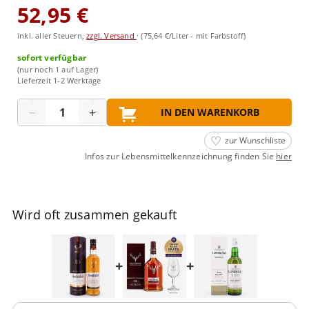
52,95 €
inkl. aller Steuern,
zzgl. Versand
·
(75,64 €/Liter - mit Farbstoff)
sofort verfügbar
(nur noch 1 auf Lager)
Lieferzeit 1-2 Werktage
Menge
−
+
IN DEN WARENKORB
zur Wunschliste
Infos zur Lebensmittelkennzeichnung finden Sie
hier
Wird oft zusammen gekauft
+
+