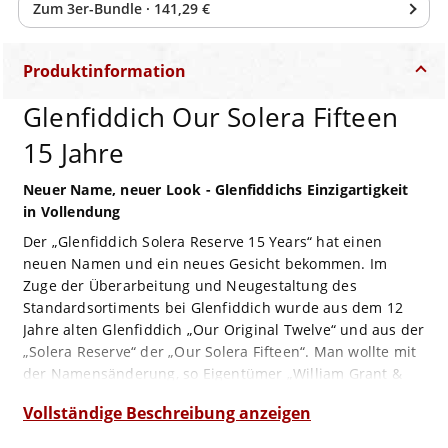
Zum
3
er-Bundle
·
141,29 €
Produktinformation
Glenfiddich Our Solera Fifteen
15 Jahre
Neuer Name, neuer Look - Glenfiddichs Einzigartigkeit
in Vollendung
Der „Glenfiddich Solera Reserve 15 Years“ hat einen
neuen Namen und ein neues Gesicht bekommen. Im
Zuge der Überarbeitung und Neugestaltung des
Standardsortiments bei Glenfiddich wurde aus dem 12
Jahre alten Glenfiddich „Our Original Twelve“ und aus der
„Solera Reserve“ der „Our Solera Fifteen“. Man wollte mit
der Namensänderung, so Eigentümer „William Grant &
Sons“, die Kerneigenschaften der jeweiligen Abfüllungen
Vollständige Beschreibung anzeigen
prominent in den Vordergrund rücken. Gleichzeitig soll
das neue Design mit deutlich abgesetzter Altersangabe