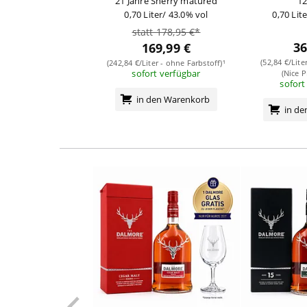
21 Jahre Sherry matured
12
0,70 Liter/ 43.0% vol
0,70 Lit
statt 178,95 €*
36
169,99 €
(52,84 €/Lite
(242,84 €/Liter - ohne Farbstoff)¹
sofort verfügbar
(Nice P
sofort
in den Warenkorb
in d