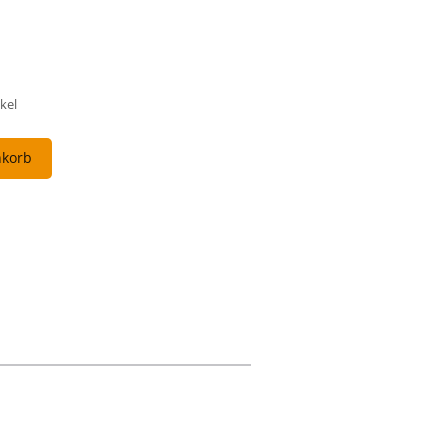
kel
nkorb