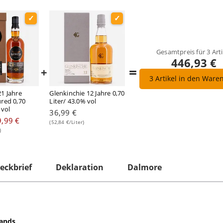
Gesamtpreis für
3
Arti
446,93 €
=
+
3
Artikel in den Ware
1 Jahre
Glenkinchie 12 Jahre 0,70
red 0,70
Liter/ 43.0% vol
 vol
36,99 €
,99 €
(52,84 €/Liter)
)
eckbrief
Deklaration
Dalmore
lands