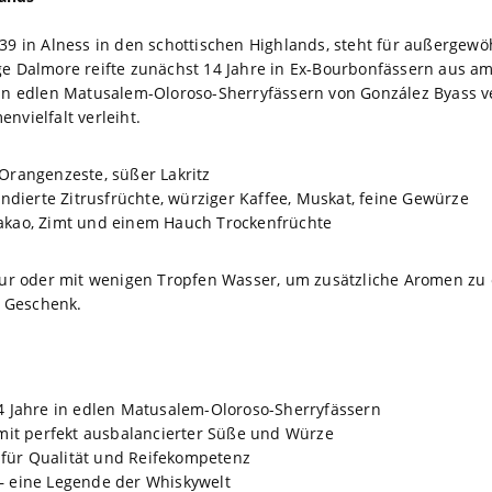
1839 in Alness in den schottischen Highlands, steht für außerge
ige Dalmore reifte zunächst 14 Jahre in Ex-Bourbonfässern aus 
 in edlen Matusalem-Oloroso-Sherryfässern von González Byass ve
nvielfalt verleiht.
 Orangenzeste, süßer Lakritz
dierte Zitrusfrüchte, würziger Kaffee, Muskat, feine Gewürze
Kakao, Zimt und einem Hauch Trockenfrüchte
 oder mit wenigen Tropfen Wasser, um zusätzliche Aromen zu en
 Geschenk.
4 Jahre in edlen Matusalem-Oloroso-Sherryfässern
mit perfekt ausbalancierter Süße und Würze
für Qualität und Reifekompetenz
– eine Legende der Whiskywelt