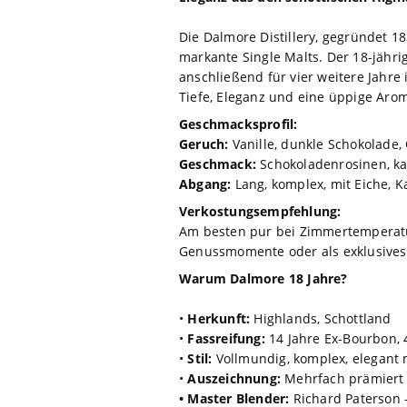
Die Dalmore Distillery, gegründet 
markante Single Malts. Der 18-jähr
anschließend für vier weitere Jahre
Tiefe, Eleganz und eine üppige Arome
Geschmacksprofil:
Geruch:
Vanille, dunkle Schokolade,
Geschmack:
Schokoladenrosinen, kan
Abgang:
Lang, komplex, mit Eiche, 
Verkostungsempfehlung:
Am besten pur bei Zimmertemperatur
Genussmomente oder als exklusives
Warum Dalmore 18 Jahre?
•
Herkunft:
Highlands, Schottland
•
Fassreifung:
14 Jahre Ex-Bourbon, 
•
Stil:
Vollmundig, komplex, elegant 
•
Auszeichnung:
Mehrfach prämiert 
• Master Blender:
Richard Paterson 