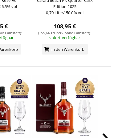
 Reserve
Càraid Ìleach PX Quarter Cask
King Alexa
 46.5% vol
Edition 2025
0,70 Liter/ 40
0,70 Liter/ 50.0% vol
5 €
108,95 €
219,95
mit Farbstoff)¹
(155,64 €/Liter - ohne Farbstoff)¹
(314,21 €/Liter - mi
erfügbar
sofort verfügbar
sofort verf
Warenkorb
in den Warenkorb
in den Wa