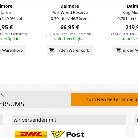
lmore
Dalmore
Dalm
 Jahre
Port Wood Reserve
King Al
er/ 40.0% vol
0,70 Liter/ 46.5% vol
0,70 Liter/
,95 €
66,95 €
219,
r - mit Farbstoff)¹
(95,64 €/Liter - mit Farbstoff)¹
(314,21 €/Liter -
 verfügbar
sofort verfügbar
sofort v
en Warenkorb
in den Warenkorb
in den 
ES
zum Newsletter anmel
ERSUMS
wir versenden mit