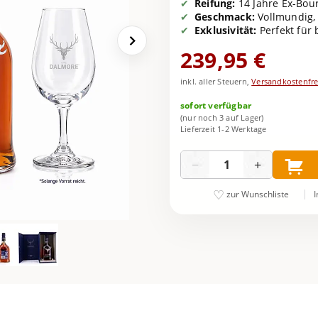
Reifung:
14 Jahre Ex-Bour
Geschmack:
Vollmundig, 
Exklusivität:
Perfekt für
239,95 €
inkl. aller Steuern,
Versandkostenfre
sofort verfügbar
(nur noch 3 auf Lager)
Lieferzeit 1-2 Werktage
Menge
−
+
I
zur Wunschliste