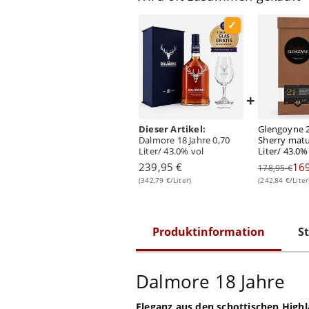
+
Dieser Artikel:
Glengoyne 2
Dalmore 18 Jahre 0,70
Sherry matu
Liter/ 43.0% vol
Liter/ 43.0%
239,95 €
169
178,95 €
(342,79 €/Liter)
(242,84 €/Liter
Produktinformation
St
Dalmore 18 Jahre
Eleganz aus den schottischen High