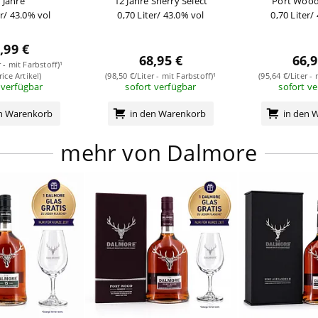
 Jahre
12 Jahre Sherry Select
Port Wood
er/ 43.0% vol
0,70 Liter/ 43.0% vol
0,70 Liter/
,99 €
68,95 €
66,9
r - mit Farbstoff)¹
rice Artikel)
(98,50 €/Liter - mit Farbstoff)¹
(95,64 €/Liter - 
 verfügbar
sofort verfügbar
sofort v
en Warenkorb
in den Warenkorb
in den 
mehr von Dalmore