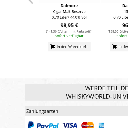
Dalmore
Da
Cigar Malt Reserve
15
0,70 Liter/ 44.0% vol
0,70 Lit
98,95 €
96
(141,36 €/Liter - mit Farbstoff)¹
(138,50 €/Lite
sofort verfügbar
sofort
in den Warenkorb
in d
WERDE TEIL D
WHISKYWORLD-UNIV
Zahlungsarten