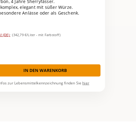
bon, 4 Jahre Sherryfässer.
komplex, elegant mit süßer Würze.
 besondere Anlässe oder als Geschenk.
i! (DE)
·
(342,79 €/Liter - mit Farbstoff)
IN DEN WARENKORB
nfos zur Lebensmittelkennzeichnung finden Sie
hier