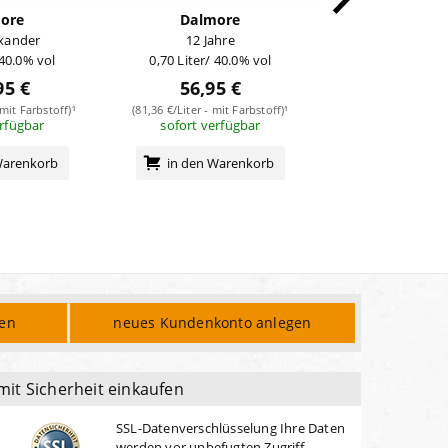
ore
Dalmore
Dalmo
exander
12 Jahre
12 Jahre Sherr
 40.0% vol
0,70 Liter/ 40.0% vol
0,70 Liter/ 43
95 €
56,95 €
68,95
 mit Farbstoff)¹
(81,36 €/Liter - mit Farbstoff)¹
(98,50 €/Liter - mit
erfügbar
sofort verfügbar
sofort verf
Warenkorb
in den Warenkorb
in den Wa
den
neues Kundenkonto anlegen
mit Sicherheit einkaufen
SSL-Datenverschlüsselung Ihre Daten
werden vor unbefugten Zugriff