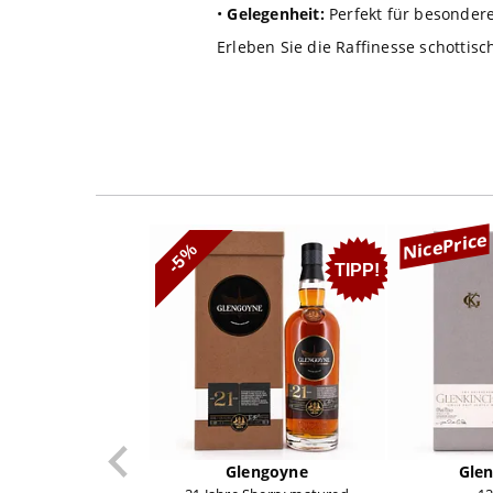
•
Gelegenheit:
Perfekt für besondere
Erleben Sie die Raffinesse schottis
NicePrice
-5%
TIPP!
Glengoyne
Glen