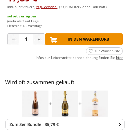
inkl. aller Steuern,
zzgl. Versand
·
(23,19 €/Liter - ohne Farbstoff)
sofort verfügbar
(mehr als 3 auf Lager)
Lieferzeit 1-2 Werktage
Menge
−
+
IN DEN WARENKORB
zur Wunschliste
Infos zur Lebensmittelkennzeichnung finden Sie
hier
Wird oft zusammen gekauft
+
+
Zum
3
er-Bundle
·
35,79 €