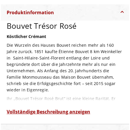
Produktinformation
Bouvet Trésor Rosé
Köstlicher Crémant
Die Wurzeln des Hauses Bouvet reichen mehr als 160
Jahre zurück. 1851 kaufte Étienne Bouvet 8 km Weinkeller
in Saint-Hilaire-Saint-Florent entlang der Loire und
begründete dort über die Jahrzehnte mehr als nur ein
Unternehmen. Als Anfang des 20. Jahrhunderts die
Familie Monmousseau das Maison Bouvet übernahm,
schrieb sie die Erfolgsgeschichte fort – seit 2015 sogar
wieder in Eigenregie.
Ihr „Bouvet Trésor Rosé Brut“ ist eine kleine Rarität. Er
entsteht aus der roten Cabernet Franc Traube, wobei die
Grundweine lange Zeit in Eichenholz-Fässern auf der
Vollständige Beschreibung anzeigen
Hefe reifen. Die Flaschengärung verläuft dann über
weitere 18 Monate.