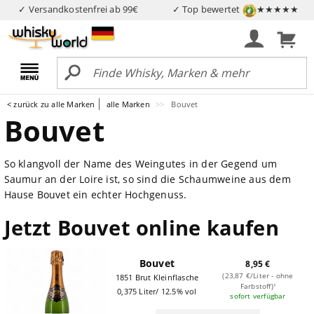
✓ Versandkostenfrei ab 99€
✓ Top bewertet
★★★★★
< zurück zu alle Marken
alle Marken
Bouvet
Bouvet
So klangvoll der Name des Weingutes in der Gegend um
Saumur an der Loire ist, so sind die Schaumweine aus dem
Hause Bouvet ein echter Hochgenuss.
Jetzt Bouvet online kaufen
Bouvet
8,95 €
(23,87 €/Liter - ohne
1851 Brut Kleinflasche
Farbstoff)¹
0,375 Liter/ 12.5% vol
sofort verfügbar