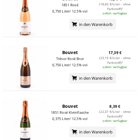
(18,60 €/Liter - ohne
1851 Rosé
Farbstoff)¹
0,750 Liter/ 12.5% vol
sofort verfügbar
in den Warenkorb
Bouvet
17,39 €
(23,19 €/Liter - ohne
Trésor Rosé Brut
Farbstoff)¹
0,750 Liter/ 12.5% vol
sofort verfügbar
in den Warenkorb
Bouvet
8,39 €
(22,37 €/Liter - ohne
1851 Rosé Kleinflasche
Farbstoff)¹
0,375 Liter/ 12.5% vol
sofort verfügbar
in den Warenkorb