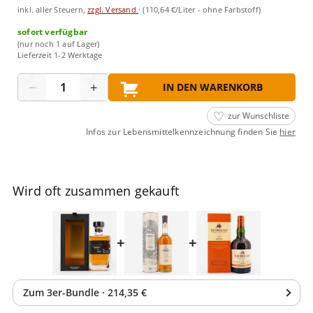
inkl. aller Steuern,
zzgl. Versand
·
(110,64 €/Liter - ohne Farbstoff)
sofort verfügbar
(nur noch 1 auf Lager)
Lieferzeit 1-2 Werktage
Menge
−
+
IN DEN WARENKORB
zur Wunschliste
Infos zur Lebensmittelkennzeichnung finden Sie
hier
Wird oft zusammen gekauft
+
+
Zum
3
er-Bundle
·
214,35 €