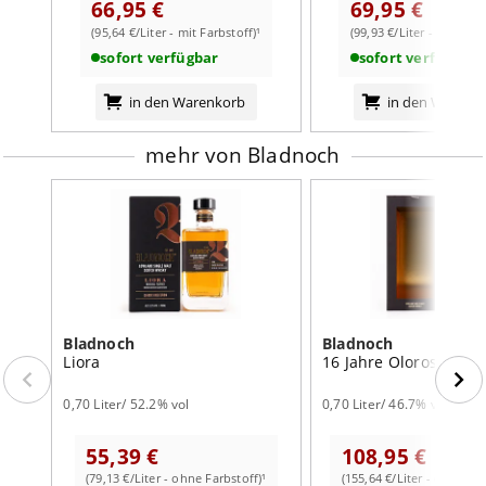
Perfekte Balance zwischen floralen, fruchtigen und
66,95 €
69,95 €
würzigen Aromen, ideal für Genießer und Sammler.
(95,64 €/Liter - mit Farbstoff)¹
(99,93 €/Liter - mit Farb
weiterlesen auf der Markenseite von Bladnoch
sofort verfügbar
sofort verfügbar
Entdecken Sie den eleganten und authentischen
Geschmack des Bladnoch 13 Jahre.
in den Warenkorb
in den Warenk
Kaufen Sie jetzt und erleben Sie die außergewöhnliche
Handwerkskunst eines Whiskys, der ohne Kühlfiltration
mehr von Bladnoch
und Farbstoffe die ganze Tiefe seiner Aromen bewahrt.
Bladnoch
Bladnoch
Liora
16 Jahre Oloroso Sher
0,70 Liter/ 52.2% vol
0,70 Liter/ 46.7% vol
55,39 €
108,95 €
(79,13 €/Liter - ohne Farbstoff)¹
(155,64 €/Liter - ohne Far