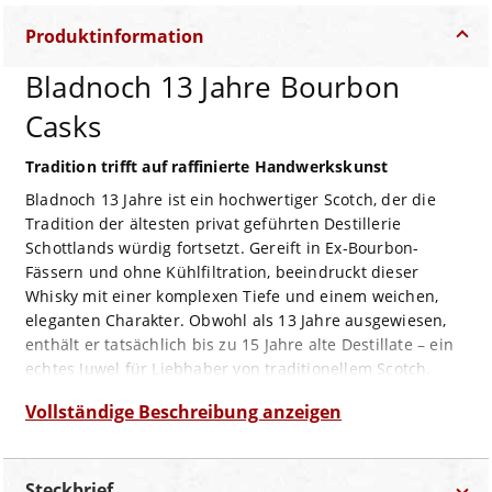
Produktinformation
Bladnoch 13 Jahre Bourbon
Casks
Tradition trifft auf raffinierte Handwerkskunst
Bladnoch 13 Jahre ist ein hochwertiger Scotch, der die
Tradition der ältesten privat geführten Destillerie
Schottlands würdig fortsetzt. Gereift in Ex-Bourbon-
Fässern und ohne Kühlfiltration, beeindruckt dieser
Whisky mit einer komplexen Tiefe und einem weichen,
eleganten Charakter. Obwohl als 13 Jahre ausgewiesen,
enthält er tatsächlich bis zu 15 Jahre alte Destillate – ein
echtes Juwel für Liebhaber von traditionellem Scotch.
Geschmacksprofil:
Vollständige Beschreibung anzeigen
Dieser Bladnoch 13 Jahre präsentiert ein ausgewogenes
Zusammenspiel von floralen, fruchtigen und würzigen
Aromen, die durch die Reifung in hochwertigen
Steckbrief