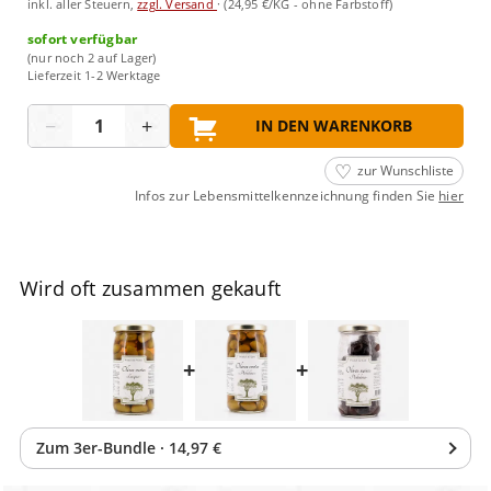
inkl. aller Steuern,
zzgl. Versand
·
(24,95 €/KG - ohne Farbstoff)
sofort verfügbar
(nur noch 2 auf Lager)
Lieferzeit 1-2 Werktage
Menge
−
+
IN DEN WARENKORB
zur Wunschliste
Infos zur Lebensmittelkennzeichnung finden Sie
hier
Wird oft zusammen gekauft
+
+
Zum
3
er-Bundle
·
14,97 €