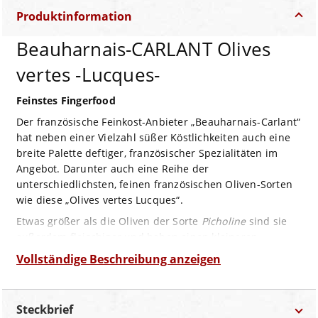
Produktinformation
Beauharnais-CARLANT Olives
vertes -Lucques-
Feinstes Fingerfood
Der französische Feinkost-Anbieter „Beauharnais-Carlant“
hat neben einer Vielzahl süßer Köstlichkeiten auch eine
breite Palette deftiger, französischer Spezialitäten im
Angebot. Darunter auch eine Reihe der
unterschiedlichsten, feinen französischen Oliven-Sorten
wie diese „Olives vertes Lucques“.
Etwas größer als die Oliven der Sorte
Picholine
sind sie
außerdem fleischiger und haben einen kleineren,
sichelförmigen Kern.
Vollständige Beschreibung anzeigen
Ihr frisches, würziges Aroma macht sie zur nahezu
perfekten Antipasti-Olive und lässt sie als Fingerfood
Steckbrief
wunderbar zu einem frischen Weiß- oder Schaumwein