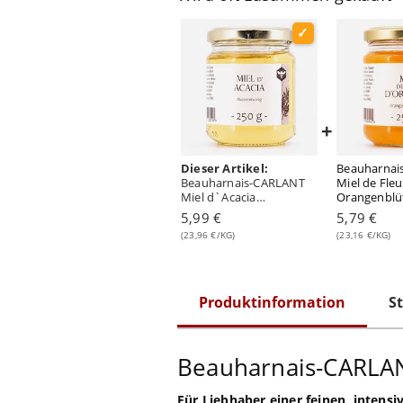
+
Dieser Artikel:
Beauharnai
Beauharnais-CARLANT
Miel de Fle
Miel d`Acacia
Orangenblü
Akazienhonig 250
250 Gramm
5,99 €
5,79 €
Gramm
(23,96 €/KG)
(23,16 €/KG)
Produktinformation
St
Beauharnais-CARLAN
Für Liebhaber einer feinen, intens