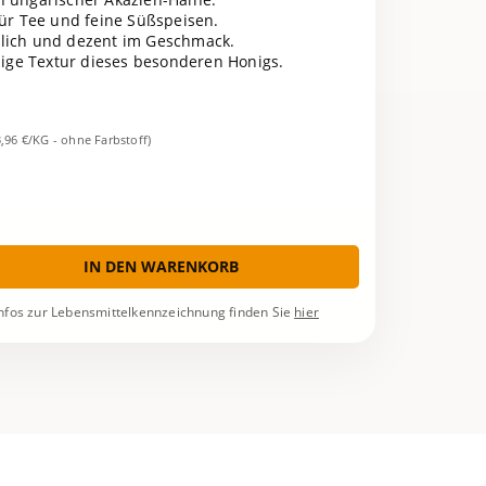
 für Tee und feine Süßspeisen.
glich und dezent im Geschmack.
ssige Textur dieses besonderen Honigs.
3,96 €/KG - ohne Farbstoff)
IN DEN WARENKORB
nfos zur Lebensmittelkennzeichnung finden Sie
hier