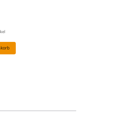
kel
nkorb