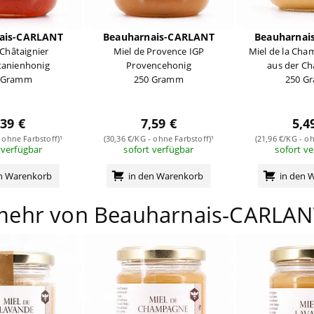
ais-CARLANT
Beauharnais-CARLANT
Beauharnai
 Châtaignier
Miel de Provence IGP
Miel de la Ch
tanienhonig
Provencehonig
aus der C
 Gramm
250 Gramm
250 G
,39 €
7,59 €
5,4
 ohne Farbstoff)¹
(30,36 €/KG - ohne Farbstoff)¹
(21,96 €/KG - oh
 verfügbar
sofort verfügbar
sofort v
en Warenkorb
in den Warenkorb
in den 
mehr von Beauharnais-CARLAN