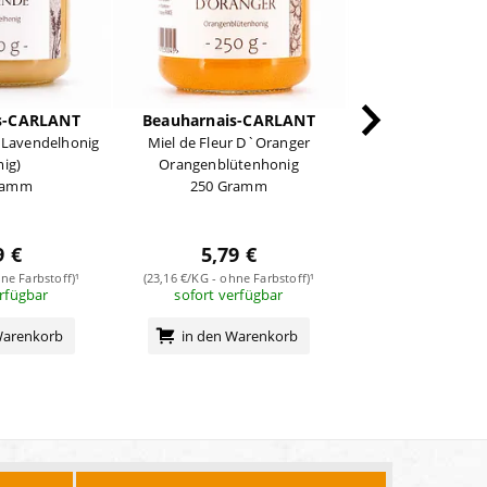
s-CARLANT
Beauharnais-CARLANT
Beauharnais-
 Lavendelhonig
Miel de Fleur D`Oranger
Miel de Chêne E
mig)
Orangenblütenhonig
250 Gra
ramm
250 Gramm
9 €
5,79 €
5,89 
ne Farbstoff)¹
(23,16 €/KG - ohne Farbstoff)¹
(23,56 €/KG - ohne 
erfügbar
sofort verfügbar
sofort verf
Warenkorb
in den Warenkorb
in den Wa