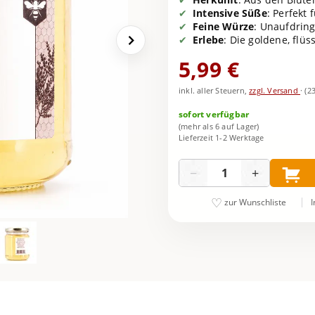
Intensive Süße
: Perfekt
Feine Würze
: Unaufdrin
Erlebe
: Die goldene, flü
5,99 €
inkl. aller Steuern,
zzgl. Versand
·
(2
sofort verfügbar
(mehr als 6 auf Lager)
Lieferzeit 1-2 Werktage
Menge
−
+
I
zur Wunschliste