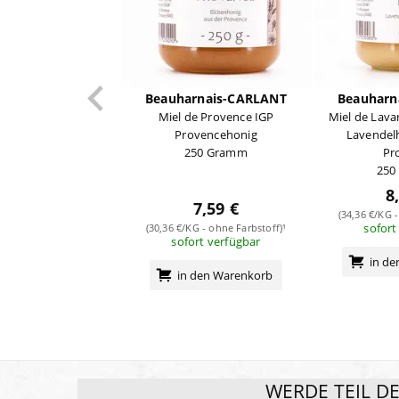
Beauharnais-CARLANT
Beauharn
Miel de Provence IGP
Miel de Lav
Provencehonig
Lavendel
250 Gramm
Pr
250
8
7,59 €
(34,36 €/KG -
sofort
(30,36 €/KG - ohne Farbstoff)¹
sofort verfügbar
in d
in den Warenkorb
WERDE TEIL D