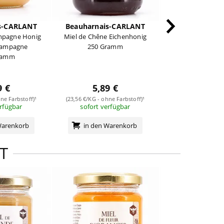
s-CARLANT
Beauharnais-CARLANT
Mieli T
ampagne Honig
Miel de Chêne Eichenhonig
millefiori 
hampagne
250 Gramm
Wildblütenho
ramm
Spenderfla
250 Gra
15,99
9 €
5,89 €
(63,96 €/KG - ohne 
sofort verf
ne Farbstoff)¹
(23,56 €/KG - ohne Farbstoff)¹
erfügbar
sofort verfügbar
in den Wa
Warenkorb
in den Warenkorb
T