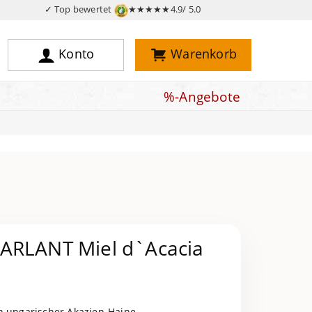
✓ Top bewertet
★★★★★
4.9/ 5.0
Konto
Warenkorb
%-Angebote
ARLANT Miel d`Acacia
n ungarischer Akazien-Haine.