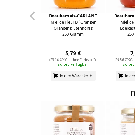
Beauharnais-CARLANT
Beauharn
Miel de Fleur D`Oranger
Miel de
Orangenblütenhonig
Edelkas
250 Gramm
250
5,79 €
7
(23,16 €/KG - ohne Farbstoff)¹
(29,56 €/KG -
sofort verfügbar
sofort
in den Warenkorb
in d