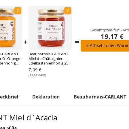
Gesamtpreis für
3
Arti
19,17 €
=
+
3
Artikel in den Ware
s-CARLANT
Beauharnais-CARLANT
ur D`Oranger
Miel de Châtaignier
tenhonig
Edelkastanienhonig 250
Gramm
7,39 €
(29,56 €/KG)
eckbrief
Deklaration
Beauharnais-CARLANT
T Miel d`Acacia
iven Süße