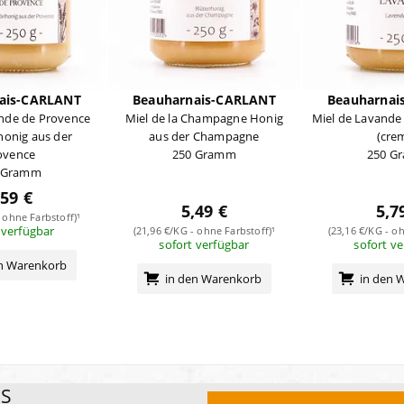
ais-CARLANT
Beauharnais-CARLANT
Beauharnai
ande de Provence
Miel de la Champagne Honig
Miel de Lavande
honig aus der
aus der Champagne
(cre
ovence
250 Gramm
250 G
 Gramm
,59 €
5,49 €
5,7
 ohne Farbstoff)¹
 verfügbar
(21,96 €/KG - ohne Farbstoff)¹
(23,16 €/KG - oh
sofort verfügbar
sofort v
en Warenkorb
in den Warenkorb
in den 
ES