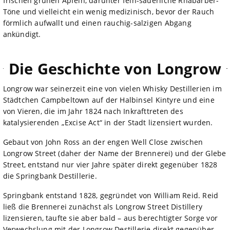
frischen grünen Äpfeln, darunter fein-säuerliche Rhabarber-
Töne und vielleicht ein wenig medizinisch, bevor der Rauch
förmlich aufwallt und einen rauchig-salzigen Abgang
ankündigt.
Die Geschichte von Longrow
Longrow war seinerzeit eine von vielen Whisky Destillerien im
Städtchen Campbeltown auf der Halbinsel Kintyre und eine
von Vieren, die im Jahr 1824 nach Inkrafttreten des
katalysierenden „Excise Act“ in der Stadt lizensiert wurden.
Gebaut von John Ross an der engen Well Close zwischen
Longrow Street (daher der Name der Brennerei) und der Glebe
Street, entstand nur vier Jahre später direkt gegenüber 1828
die Springbank Destillerie.
Springbank entstand 1828, gegründet von William Reid. Reid
ließ die Brennerei zunächst als Longrow Street Distillery
lizensieren, taufte sie aber bald – aus berechtigter Sorge vor
Verwechslung mit der Longrow Destillerie direkt gegenüber-