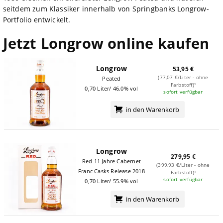
seitdem zum Klassiker innerhalb von Springbanks Longrow-
Portfolio entwickelt.
Jetzt Longrow online kaufen
Longrow
53,95 €
(77,07 €/Liter - ohne
Peated
Farbstoff)¹
0,70 Liter/ 46.0% vol
sofort verfügbar
in den Warenkorb
Longrow
279,95 €
Red 11 Jahre Cabernet
(399,93 €/Liter - ohne
Franc Casks Release 2018
Farbstoff)¹
sofort verfügbar
0,70 Liter/ 55.9% vol
in den Warenkorb