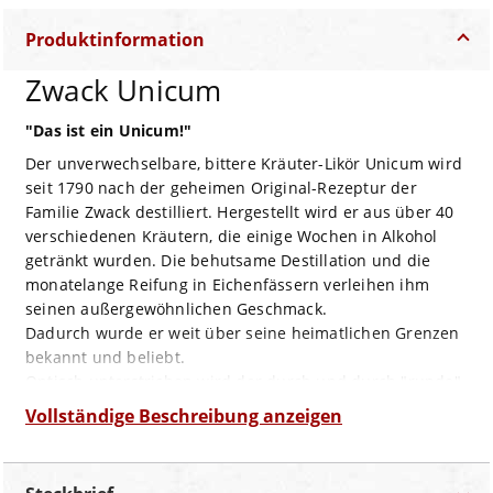
Produktinformation
Zwack Unicum
"Das ist ein Unicum!"
Der unverwechselbare, bittere Kräuter-Likör Unicum wird
seit 1790 nach der geheimen Original-Rezeptur der
Familie Zwack destilliert. Hergestellt wird er aus über 40
verschiedenen Kräutern, die einige Wochen in Alkohol
getränkt wurden. Die behutsame Destillation und die
monatelange Reifung in Eichenfässern verleihen ihm
seinen außergewöhnlichen Geschmack.
Dadurch wurde er weit über seine heimatlichen Grenzen
bekannt und beliebt.
Optisch unterstrichen wird der durch und durch "runde"
Geschmack des UNICUM von der unverwechselbaren
Vollständige Beschreibung anzeigen
Kugelflasche, die ein rotes Emblem mit goldenem Kreuz
ziert – einfach edel.