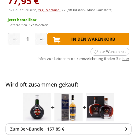
77,95 €
inkl. aller Steuern,
zzgl. Versand
·
(25,98 €/Liter - ohne Farbstoff)
jetzt bestellbar
Lieferzeit ca. 1-2 Wochen
Menge
−
+
IN DEN WARENKORB
zur Wunschliste
Infos zur Lebensmittelkennzeichnung finden Sie
hier
Wird oft zusammen gekauft
+
+
Zum
3
er-Bundle
·
157,85 €