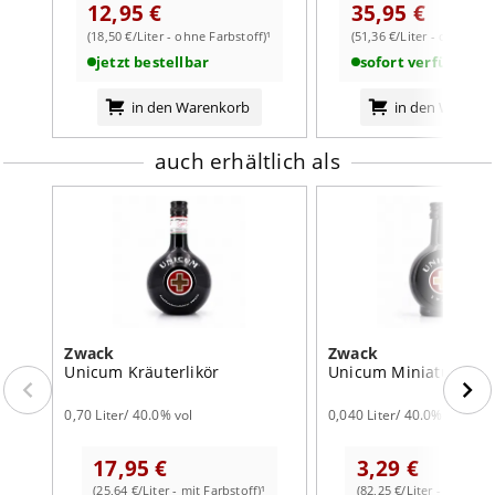
12,95 €
35,95 €
(18,50 €/Liter - ohne Farbstoff)¹
(51,36 €/Liter - ohne Far
jetzt bestellbar
sofort verfügbar
weiterlesen auf der Markenseite von Zwack
in den Warenkorb
in den Warenk
auch erhältlich als
Zwack
Zwack
Unicum Kräuterlikör
Unicum Miniatur Kräu
0,70 Liter/ 40.0% vol
0,040 Liter/ 40.0% vol
17,95 €
3,29 €
(25,64 €/Liter - mit Farbstoff)¹
(82,25 €/Liter - mit Farb