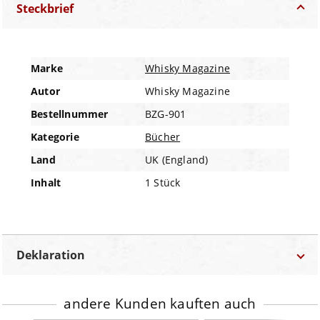
Steckbrief
Marke
Whisky Magazine
Autor
Whisky Magazine
Bestellnummer
BZG-901
Kategorie
Bücher
Land
UK (England)
Inhalt
1 Stück
Deklaration
Bezeichnung:
Buch
andere Kunden kauften auch
Land:
UK (England)