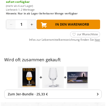
sofort verfügbar
(mehr als 6 auf Lager)
Lieferzeit 1-2 Werktage
Hinweis: Nur in ab Lager lieferbarer Menge verfügbar
Menge
−
+
IN DEN WARENKORB
zur Wunschliste
Infos zur Lebensmittelkennzeichnung finden Sie
hier
Wird oft zusammen gekauft
+
+
Zum
3
er-Bundle
·
25,33 €