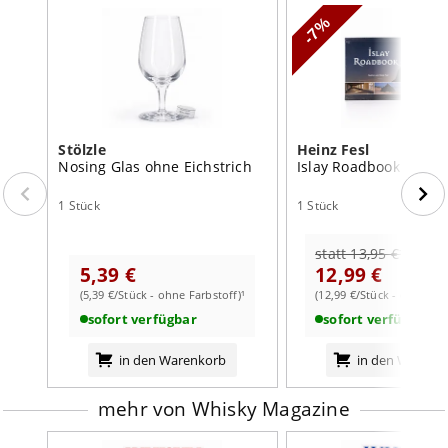
Inhalt:
1 Stück
-7%
Farbstoff:
ohne Farbstoff
Stölzle
Heinz Fesl
Nosing Glas ohne Eichstrich
Islay Roadbook Band 
1 Stück
1 Stück
statt 13,95 €*
5,39 €
12,99 €
(5,39 €/Stück - ohne Farbstoff)¹
(12,99 €/Stück - ohne Far
sofort verfügbar
sofort verfügbar
in den Warenkorb
in den Warenk
mehr von Whisky Magazine