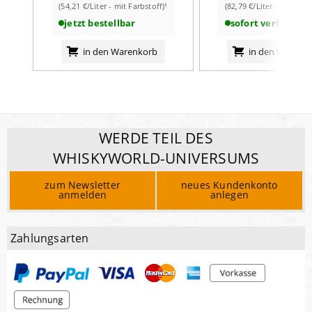
(54,21 €/Liter - mit Farbstoff)¹
(82,79 €/Liter - mit Farb
jetzt bestellbar
sofort verfügbar
in den Warenkorb
in den Warenk
WERDE TEIL DES
WHISKYWORLD-UNIVERSUMS
zum Newsletter
neues Kundenkonto
anmelden
anlegen
Zahlungsarten