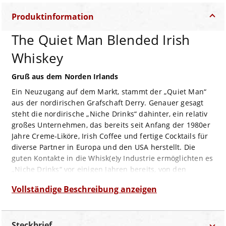
Produktinformation
The Quiet Man Blended Irish
Whiskey
Gruß aus dem Norden Irlands
Ein Neuzugang auf dem Markt, stammt der „Quiet Man“
aus der nordirischen Grafschaft Derry. Genauer gesagt
steht die nordirische „Niche Drinks“ dahinter, ein relativ
großes Unternehmen, das bereits seit Anfang der 1980er
Jahre Creme-Liköre, Irish Coffee und fertige Cocktails für
diverse Partner in Europa und den USA herstellt. Die
guten Kontakte in die Whisk(e)y Industrie ermöglichten es
„Niche Drinks“ vor einigen Jahren bereits, von den
unterschiedlichsten Destillerien Irish Grain und Irish Malt
Vollständige Beschreibung anzeigen
Whiskey als New Make einzukaufen und – Dank bester
Kontakte in die amerikanische Bourbon-Industrie- dieses
New Make auch entsprechend zu lagern. Noch ist man
Steckbrief
angewiesen auf den Zukauf von New Make, denn die