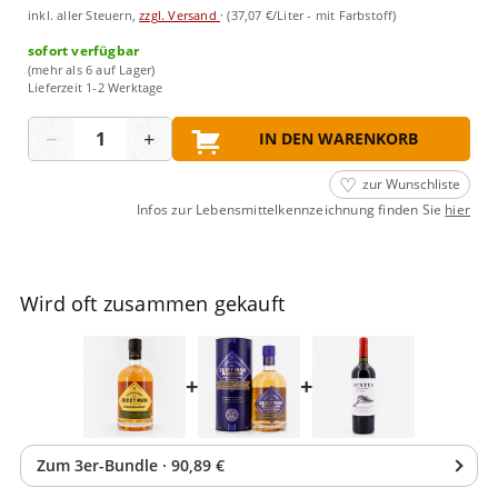
inkl. aller Steuern,
zzgl. Versand
·
(37,07 €/Liter - mit Farbstoff)
sofort verfügbar
(mehr als 6 auf Lager)
Lieferzeit 1-2 Werktage
Menge
−
+
IN DEN WARENKORB
zur Wunschliste
Infos zur Lebensmittelkennzeichnung finden Sie
hier
Wird oft zusammen gekauft
+
+
Zum
3
er-Bundle
·
90,89 €