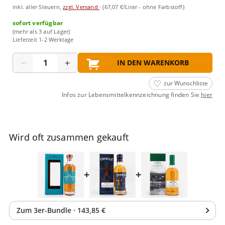
inkl. aller Steuern,
zzgl. Versand
·
(67,07 €/Liter - ohne Farbstoff)
sofort verfügbar
(mehr als 3 auf Lager)
Lieferzeit 1-2 Werktage
Menge
−
+
IN DEN WARENKORB
zur Wunschliste
Infos zur Lebensmittelkennzeichnung finden Sie
hier
Wird oft zusammen gekauft
+
+
Zum
3
er-Bundle
·
143,85 €