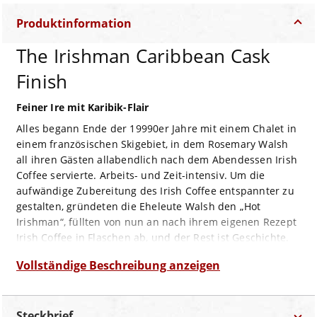
Produktinformation
The Irishman Caribbean Cask
Finish
Feiner Ire mit Karibik-Flair
Alles begann Ende der 19990er Jahre mit einem Chalet in
einem französischen Skigebiet, in dem Rosemary Walsh
all ihren Gästen allabendlich nach dem Abendessen Irish
Coffee servierte. Arbeits- und Zeit-intensiv. Um die
aufwändige Zubereitung des Irish Coffee entspannter zu
gestalten, gründeten die Eheleute Walsh den „Hot
Irishman“, füllten von nun an nach ihrem eigenen Rezept
Irish Coffee in Flaschen ab, und der Rest ist Geschichte.
Äußerst erfolgreich folgten u.a. der „Irishman Irish
Vollständige Beschreibung anzeigen
Cream“ aus reiner irischer Sahne und reinem irischen
Whiskey, die „Writer’s Tears“, ein Boutique-Whisky ohne
Altersangabe sowie ein zwölfjährigen Irishman aus dem
Steckbrief
ex-Bourbon-Fass mit sechsmonatigem Finish in