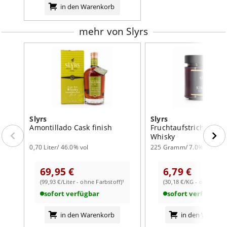
in den Warenkorb
mehr von Slyrs
Slyrs
Slyrs
Amontillado Cask finish
Fruchtaufstrich Kirsc
Whisky
0,70 Liter/ 46.0% vol
225 Gramm/ 7.0% vol
69,95 €
6,79 €
(99,93 €/Liter - ohne Farbstoff)¹
(30,18 €/KG - ohne Farb
sofort verfügbar
sofort verfügbar
in den Warenkorb
in den Warenk