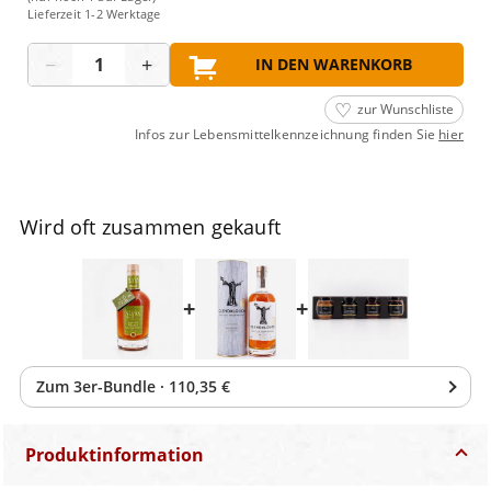
Lieferzeit 1-2 Werktage
Menge
−
+
IN DEN WARENKORB
zur Wunschliste
Infos zur Lebensmittelkennzeichnung finden Sie
hier
Wird oft zusammen gekauft
+
+
Zum
3
er-Bundle
·
110,35 €
Produktinformation