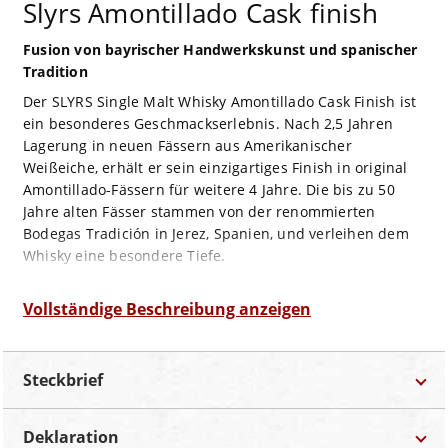
Slyrs Amontillado Cask finish
Fusion von bayrischer Handwerkskunst und spanischer
Tradition
Der SLYRS Single Malt Whisky Amontillado Cask Finish ist
ein besonderes Geschmackserlebnis. Nach 2,5 Jahren
Lagerung in neuen Fässern aus Amerikanischer
Weißeiche, erhält er sein einzigartiges Finish in original
Amontillado-Fässern für weitere 4 Jahre. Die bis zu 50
Jahre alten Fässer stammen von der renommierten
Bodegas Tradición in Jerez, Spanien, und verleihen dem
Whisky eine besondere Tiefe.
Mit seiner funkelnd goldgelben Farbe und dem
fruchtigen Geruch von reifen Äpfeln, grünen Haselnüssen
Vollständige Beschreibung anzeigen
und einem Hauch von Vanille ist er ein wahrer Genuss.
Der Geschmack ist kräftig, würzig und feurig. Der
Nachklang ist leicht salzig und hinterlässt einen langen,
Steckbrief
intensiven Nachhall, der das Geschmackserlebnis
abrundet.
Deklaration