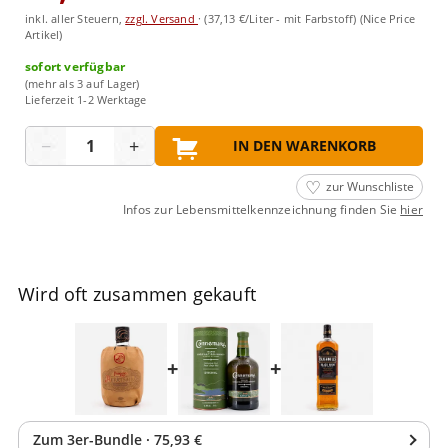
inkl. aller Steuern,
zzgl. Versand
·
(37,13 €/Liter - mit Farbstoff)
(Nice Price
Artikel)
sofort verfügbar
(mehr als 3 auf Lager)
Lieferzeit 1-2 Werktage
Menge
−
+
IN DEN WARENKORB
zur Wunschliste
Infos zur Lebensmittelkennzeichnung finden Sie
hier
Wird oft zusammen gekauft
+
+
Zum
3
er-Bundle
·
75,93 €