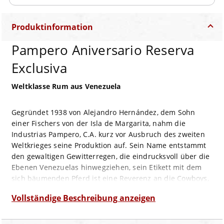
Produktinformation
Pampero Aniversario Reserva
Exclusiva
Weltklasse Rum aus Venezuela
Gegründet 1938 von Alejandro Hernández, dem Sohn
einer Fischers von der Isla de Margarita, nahm die
Industrias Pampero, C.A. kurz vor Ausbruch des zweiten
Weltkrieges seine Produktion auf. Sein Name entstammt
den gewaltigen Gewitterregen, die eindrucksvoll über die
Ebenen Venezuelas hinwegziehen, sein Etikett mit dem
sich bäumenden Pferd ist eine Reverenz an die Cowboys,
die „Llaneros“ Venezuelas, und gab ihm seinen
Vollständige Beschreibung anzeigen
Spitznamen „Caballito Frenao“, unter dem er auch über
die Grenzen Venezuelas hinaus bekannt wurde.
Heute gehört der Ron Pampero zu Diageo und wird