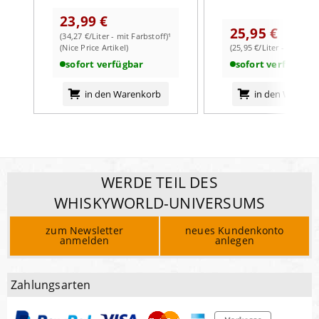
23,99 €
25,95 €
(34,27 €/Liter - mit Farbstoff)¹
weiterlesen auf der Markenseite von Pampero
(Nice Price Artikel)
(25,95 €/Liter - mit Farb
sofort verfügbar
sofort verfügbar
in den Warenkorb
in den Warenk
WERDE TEIL DES
WHISKYWORLD-UNIVERSUMS
zum Newsletter
neues Kundenkonto
anmelden
anlegen
Zahlungsarten