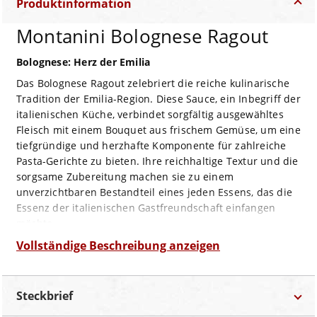
Produktinformation
Montanini Bolognese Ragout
Bolognese: Herz der Emilia
Das Bolognese Ragout zelebriert die reiche kulinarische
Tradition der Emilia-Region. Diese Sauce, ein Inbegriff der
italienischen Küche, verbindet sorgfältig ausgewähltes
Fleisch mit einem Bouquet aus frischem Gemüse, um eine
tiefgründige und herzhafte Komponente für zahlreiche
Pasta-Gerichte zu bieten. Ihre reichhaltige Textur und die
sorgsame Zubereitung machen sie zu einem
unverzichtbaren Bestandteil eines jeden Essens, das die
Essenz der italienischen Gastfreundschaft einfangen
möchte.
Rezeptvorschlag: Tagliatelle alla Bolognese
Vollständige Beschreibung anzeigen
Bereiten Sie Tagliatelle nach Anleitung zu, bis sie al
dente sind.
Steckbrief
Währenddessen das Bolognese Ragout langsam in
einem Topf erhitzen, sodass es sein volles Aroma