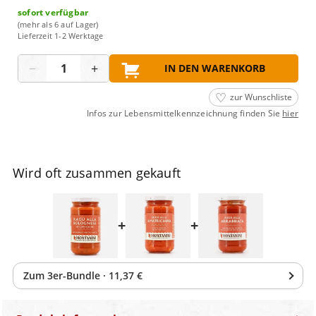
sofort verfügbar
(mehr als 6 auf Lager)
Lieferzeit 1-2 Werktage
Menge
−
+
IN DEN WARENKORB
zur Wunschliste
Infos zur Lebensmittelkennzeichnung finden Sie
hier
Wird oft zusammen gekauft
+
+
Zum
3
er-Bundle
·
11,37 €