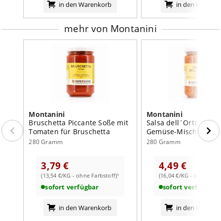
in den Warenkorb
in den Warenk
Fett
14,4
g
davon:
mehr von Montanini
- gesättigte Fettsäuren
3,3
g
Kohlenhydrate
4,1
g
davon:
- Zucker
3,1
g
Eiweiß
6,4
g
Montanini
Montanini
Salz
1,2
g
Bruschetta Piccante Soße mit
Salsa dell´Orto Soße 
Tomaten für Bruschetta
Gemüse-Mischung sü
280 Gramm
280 Gramm
3,79 €
4,49 €
(13,54 €/KG - ohne Farbstoff)¹
(16,04 €/KG - ohne Farb
sofort verfügbar
sofort verfügbar
in den Warenkorb
in den Warenk