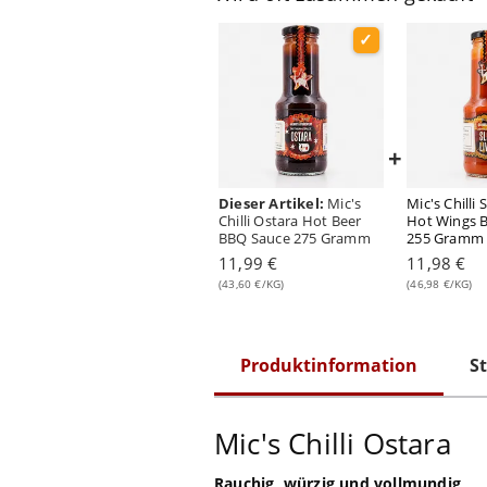
+
Dieser Artikel:
Mic's
Mic's Chilli 
Chilli Ostara Hot Beer
Hot Wings 
BBQ Sauce 275 Gramm
255 Gramm
11,99 €
11,98 €
(43,60 €/KG)
(46,98 €/KG)
Produktinformation
St
Mic's Chilli Ostara
Rauchig, würzig und vollmundig