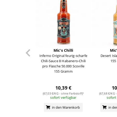
Mic's Chilli
Mic'
Inferno Original feurig-scharfe
Desert Is
Chili-Sauce 8 Habanero-Chili
155
pro Flasche 50.000 Scoville
155 Gramm
10,39 €
10
(67,03 €/KG - ohne Farbstoff)¹
(67,68 €/KG -
sofort verfügbar
sofort
in den Warenkorb
in d