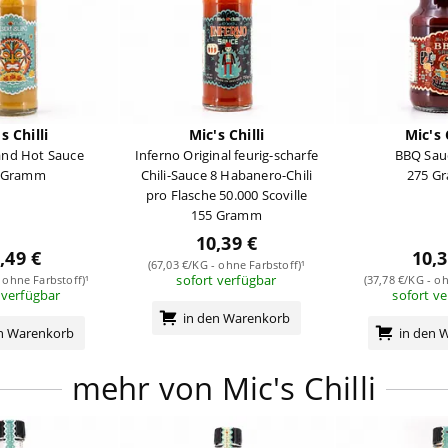
s Chilli
Mic's Chilli
Mic's 
land Hot Sauce
Inferno Original feurig-scharfe
BBQ Sau
 Gramm
Chili-Sauce 8 Habanero-Chili
275 G
pro Flasche 50.000 Scoville
155 Gramm
10,39 €
,49 €
10,3
(67,03 €/KG - ohne Farbstoff)¹
sofort verfügbar
 ohne Farbstoff)¹
(37,78 €/KG - oh
 verfügbar
sofort v
in den Warenkorb
en Warenkorb
in den 
mehr von Mic's Chilli