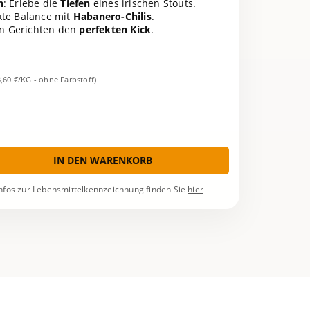
n
: Erlebe die
Tiefen
eines irischen Stouts.
ekte Balance mit
Habanero-Chilis
.
en Gerichten den
perfekten Kick
.
3,60 €/KG - ohne Farbstoff)
IN DEN WARENKORB
nfos zur Lebensmittelkennzeichnung finden Sie
hier