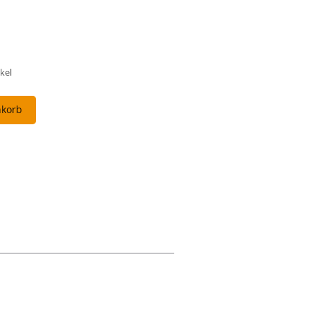
kel
nkorb