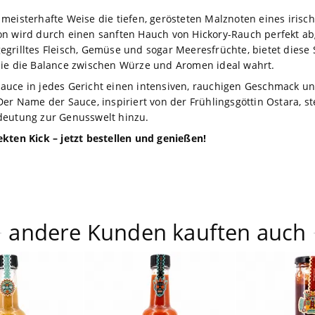
meisterhafte Weise die tiefen, gerösteten Malznoten eines irisch
ion wird durch einen sanften Hauch von Hickory-Rauch perfekt 
r gegrilltes Fleisch, Gemüse und sogar Meeresfrüchte, bietet diese
die die Balance zwischen Würze und Aromen ideal wahrt.
e Sauce in jedes Gericht einen intensiven, rauchigen Geschmack u
Der Name der Sauce, inspiriert von der Frühlingsgöttin Ostara, 
deutung zur Genusswelt hinzu.
kten Kick – jetzt bestellen und genießen!
andere Kunden kauften auch