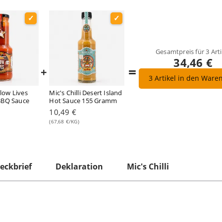
Gesamtpreis für
3
Arti
34,46 €
=
+
3
Artikel in den Ware
Slow Lives
Mic's Chilli Desert Island
BBQ Sauce
Hot Sauce 155 Gramm
10,49 €
(67,68 €/KG)
eckbrief
Deklaration
Mic's Chilli