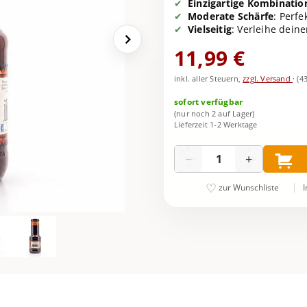
Einzigartige Kombinatio
Moderate Schärfe
: Perf
Vielseitig
: Verleihe dein
11,99 €
inkl. aller Steuern,
zzgl. Versand
·
(4
sofort verfügbar
(nur noch 2 auf Lager)
Lieferzeit 1-2 Werktage
Menge
−
+
I
zur Wunschliste