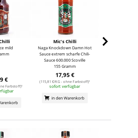
Chilli
Mic's Chilli
Mic's Chi
ce mild
Naga Knockdown Damn Hot
Hot Double IPA S
ramm
Sauce extrem scharfe Chili-
Scovill
Sauce 600.000 Scoville
155 Gra
155 Gramm
17,95 €
9 €
10,39
(115,81 €/KG - ohne Farbstoff)¹
sofort verfügbar
ne Farbstoff)¹
(67,03 €/KG - ohne 
erfügbar
sofort verf
in den Warenkorb
Warenkorb
in den Wa