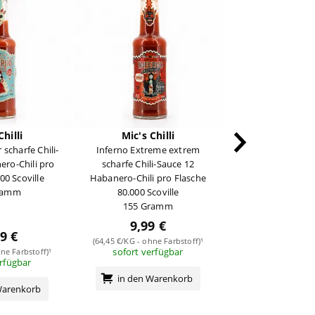
Chilli
Mic's Chilli
Mic's Chi
r scharfe Chili-
Inferno Extreme extrem
BBQ Sauce 
ero-Chili pro
scharfe Chili-Sauce 12
275 Gra
00 Scoville
Habanero-Chili pro Flasche
ramm
80.000 Scoville
155 Gramm
9,99 €
9 €
10,39
(64,45 €/KG - ohne Farbstoff)¹
sofort verfügbar
ne Farbstoff)¹
(37,78 €/KG - ohne 
erfügbar
sofort verf
in den Warenkorb
Warenkorb
in den Wa