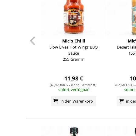
Mic's Chilli
Mic'
Slow Lives Hot Wings BBQ
Desert Is
Sauce
155
255 Gramm
11,98 €
10
(46,98 €/KG - ohne Farbstoff)¹
(67,68 €/KG -
sofort verfügbar
sofort
in den Warenkorb
in d