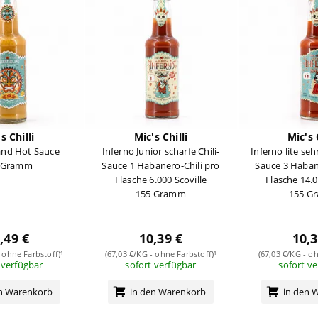
s Chilli
Mic's Chilli
Mic's 
land Hot Sauce
Inferno Junior scharfe Chili-
Inferno lite seh
 Gramm
Sauce 1 Habanero-Chili pro
Sauce 3 Haban
Flasche 6.000 Scoville
Flasche 14.0
155 Gramm
155 G
,49 €
10,39 €
10,3
 ohne Farbstoff)¹
(67,03 €/KG - ohne Farbstoff)¹
(67,03 €/KG - oh
 verfügbar
sofort verfügbar
sofort v
en Warenkorb
in den Warenkorb
in den 