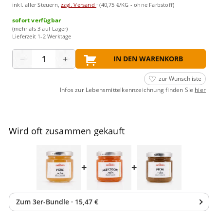
inkl. aller Steuern,
zzgl. Versand
·
(40,75 €/KG - ohne Farbstoff)
sofort verfügbar
(mehr als 3 auf Lager)
Lieferzeit 1-2 Werktage
Menge
−
+
IN DEN WARENKORB
zur Wunschliste
Infos zur Lebensmittelkennzeichnung finden Sie
hier
Wird oft zusammen gekauft
+
+
Zum
3
er-Bundle
·
15,47 €