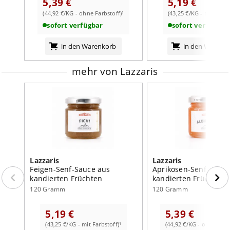
5,39 €
5,19 €
sonstige Hinweise:
(44,92 €/KG - ohne Farbstoff)¹
(43,25 €/KG - mit Farbs
weiterlesen auf der Markenseite von Lazzaris
Kühl und trocken lagern. Nach dem Öffnen im
sofort verfügbar
sofort verfügbar
Kühlschrank aufbewahren.
Nährwertangaben:
in den Warenkorb
in den Warenk
je 100g
mehr von Lazzaris
Brennwert
1200
kJ /
282
kcal
Fett
0
g
davon:
- gesättigte Fettsäuren
0
g
Kohlenhydrate
70
g
davon:
Lazzaris
Lazzaris
Feigen-Senf-Sauce aus
Aprikosen-Senf-Sauce
- Zucker
62
g
kandierten Früchten
kandierten Früchten
120 Gramm
120 Gramm
Ballaststoffe
1,2
g
Eiweiß
0
g
5,19 €
5,39 €
Salz
0,02
g
(43,25 €/KG - mit Farbstoff)¹
(44,92 €/KG - ohne Farb