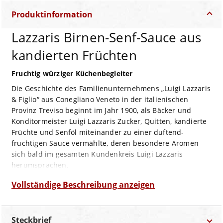
Produktinformation
Lazzaris Birnen-Senf-Sauce aus
kandierten Früchten
Fruchtig würziger Küchenbegleiter
Die Geschichte des Familienunternehmens „Luigi Lazzaris
& Figlio“ aus Conegliano Veneto in der italienischen
Provinz Treviso beginnt im Jahr 1900, als Bäcker und
Konditormeister Luigi Lazzaris Zucker, Quitten, kandierte
Früchte und Senföl miteinander zu einer duftend-
fruchtigen Sauce vermählte, deren besondere Aromen
sich bald im gesamten Kundenkreis Luigi Lazzaris
herumsprachen.
Die Basis für diese fruchtige und dabei wunderbar fein
Vollständige Beschreibung anzeigen
Senf-würzige Sauce sind getrocknete und kandierte
Birnen, deren sauber fruchtige und dichte Süße hier
wunderbar ausbalanciert wird von leichtfüßigen, scharf-
Steckbrief