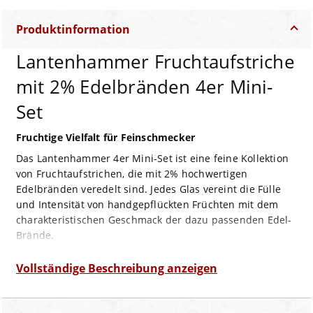
Produktinformation
Lantenhammer Fruchtaufstriche
mit 2% Edelbränden 4er Mini-
Set
Fruchtige Vielfalt für Feinschmecker
Das Lantenhammer 4er Mini-Set ist eine feine Kollektion
von Fruchtaufstrichen, die mit 2% hochwertigen
Edelbränden veredelt sind. Jedes Glas vereint die Fülle
und Intensität von handgepflückten Früchten mit dem
charakteristischen Geschmack der dazu passenden Edel-
Brände.
Im Set enthalten ist ein aromatischer Waldhimbeer-
Aufstrich mit Waldhimbeergeist, ein exotischer
Vollständige Beschreibung anzeigen
Blutorangen-Aufstrich mit Blutorangengeist, ein
verlockender Marillenaufstrich mit Marillenbrand sowie
ein köstlicher Birnenaufstrich mit Williamsbrand.