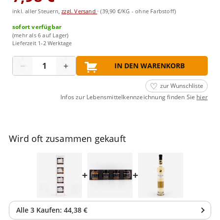
inkl. aller Steuern,
zzgl. Versand
·
(39,90 €/KG - ohne Farbstoff)
sofort verfügbar
(mehr als 6 auf Lager)
Lieferzeit 1-2 Werktage
Menge
−
+
IN DEN WARENKORB
zur Wunschliste
Infos zur Lebensmittelkennzeichnung finden Sie
hier
Wird oft zusammen gekauft
+
+
Alle
3
Kaufen:
44,38 €