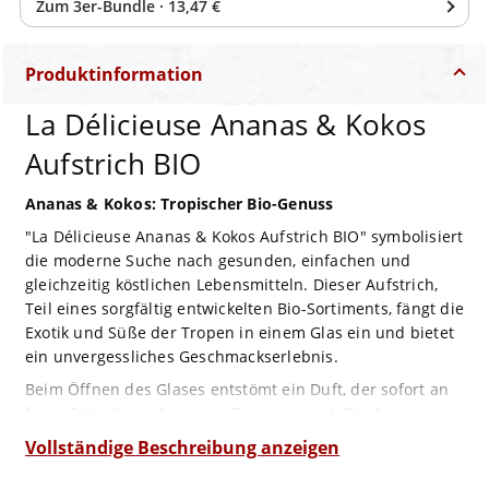
Zum
3
er-Bundle
·
13,47 €
Produktinformation
La Délicieuse Ananas & Kokos
Aufstrich BIO
Ananas & Kokos: Tropischer Bio-Genuss
"La Délicieuse Ananas & Kokos Aufstrich BIO" symbolisiert
die moderne Suche nach gesunden, einfachen und
gleichzeitig köstlichen Lebensmitteln. Dieser Aufstrich,
Teil eines sorgfältig entwickelten Bio-Sortiments, fängt die
Exotik und Süße der Tropen in einem Glas ein und bietet
ein unvergessliches Geschmackserlebnis.
Beim Öffnen des Glases entstömt ein Duft, der sofort an
ferne Strände und sonnige Tage erinnert. Die Ananas
bietet eine natürliche, fruchtige Süße, die sich nahtlos mit
Vollständige Beschreibung anzeigen
der cremigen, reichhaltigen Note des Kokos verbindet.
Der Aufstrich besticht durch seine samtige Textur,