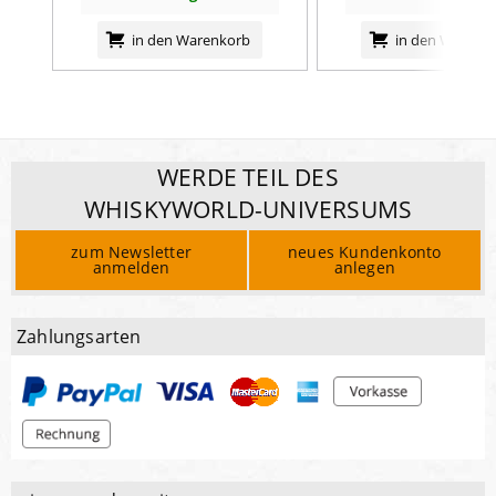
- Zucker
5,3
g
in den Warenkorb
in den Warenk
Eiweiß
6,3
g
Salz
1,6
g
WERDE TEIL DES
WHISKYWORLD-UNIVERSUMS
zum Newsletter
neues Kundenkonto
anmelden
anlegen
Zahlungsarten