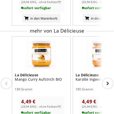
Zitronensaft*, Kurkuma Pulver*, Kreuzkümmel*,
(24,94 €/KG - ohne Farbstoff)¹
(24,94 €/KG - ohne Farb
schwarzer Pfeffer Granulat*.
sofort verfügbar
sofort verfügbar
Kann Spuren von Senf enthalten.
in den Warenkorb
in den Warenk
*Zutaten aus kontrolliert biologischem Anbau (EU-Nicht
mehr von La Délicieuse
EU Landwirtschaft)
sonstige Hinweise:
Nach dem Öffnen im Kühlschrank aufbewahren und
innerhalb 7 Tagen verbrauchen.
Nährwertangaben:
je 100g
Brennwert
1803
kJ /
437
kcal
La Délicieuse
La Délicieuse
Mango Curry Aufstrich BIO
Karotte Ingwer Aufstr
Fett
42
g
davon:
180 Gramm
180 Gramm
- gesättigte Fettsäuren
5,2
g
4,49 €
4,49 €
Kohlenhydrate
8,6
g
(24,94 €/KG - ohne Farbstoff)¹
(24,94 €/KG - ohne Farb
davon:
sofort verfügbar
sofort verfügbar