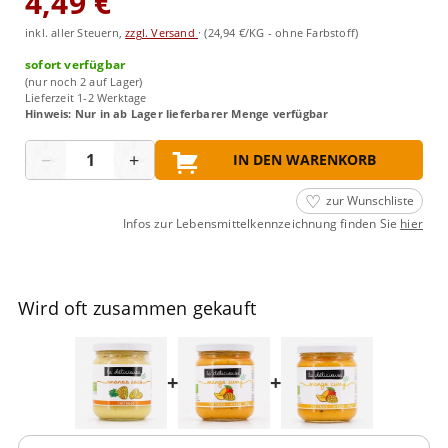
4,49 €
inkl. aller Steuern,
zzgl. Versand
·
(24,94 €/KG - ohne Farbstoff)
sofort verfügbar
(nur noch 2 auf Lager)
Lieferzeit 1-2 Werktage
Hinweis: Nur in ab Lager lieferbarer Menge verfügbar
Menge
−
+
IN DEN WARENKORB
zur Wunschliste
Infos zur Lebensmittelkennzeichnung finden Sie
hier
Wird oft zusammen gekauft
+
+