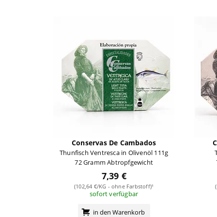
Conservas De Cambados
C
Thunfisch Ventresca in Olivenöl 111g
72 Gramm Abtropfgewicht
7,39 €
(102,64 €/KG - ohne Farbstoff)¹
sofort verfügbar
in den Warenkorb