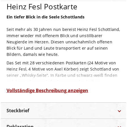
Heinz Fesl Postkarte
Ein tiefer Blick in die Seele Schottlands
Seit mehr als 30 Jahren nun bereist Heinz Fesl Schottland,
immer wieder mit offenem Blick und unstillbarer
Neugierde im Herzen. Diesen unnachahmlich offenen
Blick für Land und Leute transportiert er auf seinen
Bildern, damals wie heute.
Das Set mit 28 verschiedenen Postkarten (24 Motive von
Heinz Fesl, 4 Motive von Axel Körber) zeigt Schottland von
seiner „Whisky-Seite“. In Farbe und schwarz-weiß finden
sich beispielsweise Aufnahmen von der Ardbeg
Brennerei, von Talisker, Caol Ila, Edradour oder der
Vollständige Beschreibung anzeigen
geschlossenen Port Ellen Destillerie. Im Fokus stehen
dabei oft die meist übersehenen Details, ein Whisky-Krug
hier, besondere Fässer in einem der Warehouses dort,
Steckbrief
manchmal fangen die Bilder auch einzig die Stimmung
um eine der Brennereien ein.
Deklaration