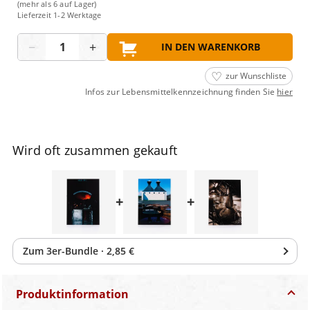
(mehr als 6 auf Lager)
Lieferzeit 1-2 Werktage
Menge
−
+
IN DEN WARENKORB
zur Wunschliste
Infos zur Lebensmittelkennzeichnung finden Sie
hier
Wird oft zusammen gekauft
+
+
Zum
3
er-Bundle
·
2,85 €
Produktinformation