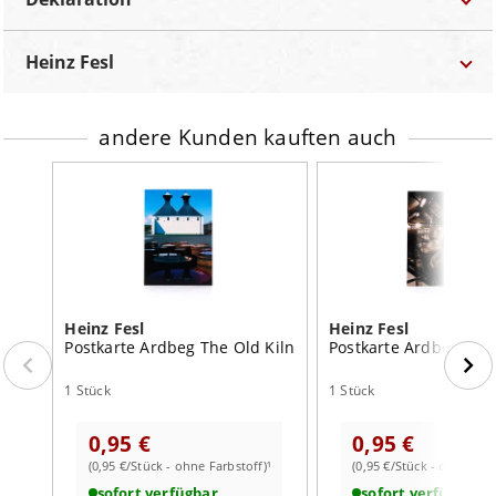
Marke
Heinz Fesl
Bezeichnung:
Postkarte
Heinz Fesl
Autor
Heinz Fesl
Land:
Deutschland
Bestellnummer
BZG-12010
Inhalt:
1 Stück
Farbstoff:
ohne Farbstoff
andere Kunden kauften auch
Kategorie
Postkarten
Land
Deutschland
Region
Bayern
Inhalt
1 Stück
Heinz Fesl
Heinz Fesl
Postkarte Ardbeg The Old Kiln
Postkarte Ardbeg Stil
1 Stück
1 Stück
0,95 €
0,95 €
(0,95 €/Stück - ohne Farbstoff)¹
(0,95 €/Stück - ohne Farb
sofort verfügbar
sofort verfügbar