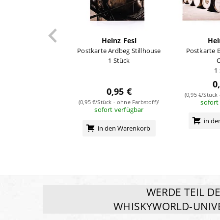
Heinz Fesl
Hei
Postkarte Ardbeg Stillhouse
Postkarte
1 Stück
C
1
0
0,95 €
(0,95 €/Stück
sofort
(0,95 €/Stück - ohne Farbstoff)¹
sofort verfügbar
in d
in den Warenkorb
WERDE TEIL D
WHISKYWORLD-UNIV