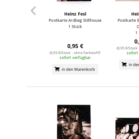
Heinz Fesl
Hei
Postkarte Ardbeg Stillhouse
Postkarte
1 Stück
C
1
0
0,95 €
(0,95 €/Stück
sofort
(0,95 €/Stück - ohne Farbstoff)¹
sofort verfügbar
in d
in den Warenkorb