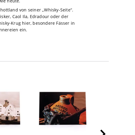
wie heute.
chottland von seiner „Whisky-Seite“.
ker, Caol Ila, Edradour oder der
hisky-Krug hier, besondere Fässer in
nnereien ein.