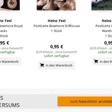
nz Fesl
Heinz Fesl
Heinz
 Bowmore Royal
Postkarte Bowmore Stillhouse
Postkarte 
asks
1 Stück
Wareh
 Stück
1 St
,95 €
0,9
0,95 €
 - ohne Farbstoff)¹
(0,95 €/Stück - o
 verfügbar
sofort v
(0,95 €/Stück - ohne Farbstoff)¹
sofort verfügbar
en Warenkorb
in den 
in den Warenkorb
ES
zum Newsletter anmel
ERSUMS