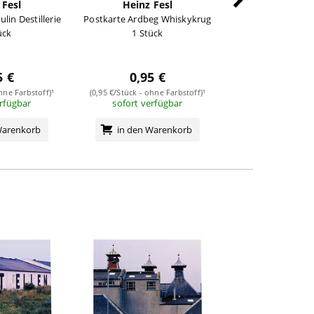
 Fesl
Heinz Fesl
Heinz F
lin Destillerie
Postkarte Ardbeg Whiskykrug
Postkarte Ardbeg
ück
1 Stück
1 Stüc
5 €
0,95 €
0,95 
hne Farbstoff)¹
(0,95 €/Stück - ohne Farbstoff)¹
(0,95 €/Stück - ohne
erfügbar
sofort verfügbar
sofort verf
Warenkorb
in den Warenkorb
in den Wa