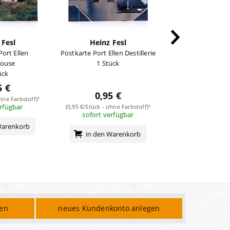
 Fesl
Heinz Fesl
Heinz F
Port Ellen
Postkarte Port Ellen Destillerie
Postkarte Bowm
ouse
1 Stück
Malting
ück
1 Stüc
5 €
0,95 
0,95 €
hne Farbstoff)¹
(0,95 €/Stück - ohne
erfügbar
sofort verf
(0,95 €/Stück - ohne Farbstoff)¹
sofort verfügbar
Warenkorb
in den Wa
in den Warenkorb
den
neues Kundenkonto anlegen