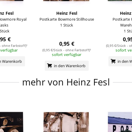
nz Fesl
Heinz Fesl
Heinz
 Bowmore Royal
Postkarte Bowmore Stillhouse
Postkarte 
asks
1 Stück
Wareh
 Stück
1 St
,95 €
0,9
0,95 €
 - ohne Farbstoff)¹
(0,95 €/Stück - o
 verfügbar
sofort v
(0,95 €/Stück - ohne Farbstoff)¹
sofort verfügbar
en Warenkorb
in den 
in den Warenkorb
mehr von Heinz Fesl