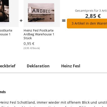
Gesamtpreis für
3
Arti
2,85 €
=
+
3
Artikel in den Ware
Postkarte
Heinz Fesl Postkarte
lhouse 1
Ardbeg Warehouse 1
Stück
0,95 €
(0,95 €/Stück)
eckbrief
Deklaration
Heinz Fesl
ands
 Heinz Fesl Schottland, immer wieder mit offenem Blick und unst