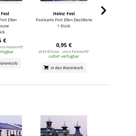
 Fesl
Heinz Fesl
Heinz F
Port Ellen
Postkarte Port Ellen Destillerie
Postkarte Bowm
ouse
1 Stück
Malting
ück
1 Stüc
5 €
0,95 
0,95 €
hne Farbstoff)¹
(0,95 €/Stück - ohne
erfügbar
sofort verf
(0,95 €/Stück - ohne Farbstoff)¹
sofort verfügbar
Warenkorb
in den Wa
in den Warenkorb