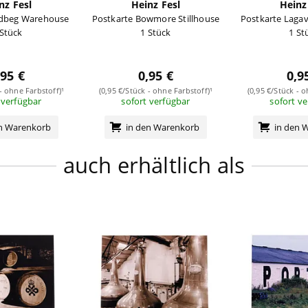
nz Fesl
Heinz Fesl
Heinz
rdbeg Warehouse
Postkarte Bowmore Stillhouse
Postkarte Lagavu
 Stück
1 Stück
1 St
,95 €
0,95 €
0,9
 - ohne Farbstoff)¹
(0,95 €/Stück - ohne Farbstoff)¹
(0,95 €/Stück - o
 verfügbar
sofort verfügbar
sofort v
en Warenkorb
in den Warenkorb
in den 
auch erhältlich als