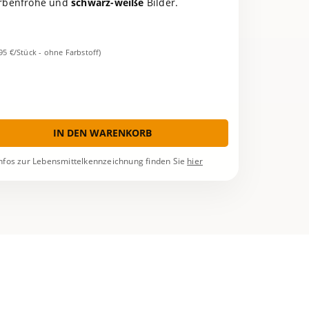
Farbenfrohe und
schwarz-weiße
Bilder.
,95 €/Stück - ohne Farbstoff)
IN DEN WARENKORB
nfos zur Lebensmittelkennzeichnung finden Sie
hier