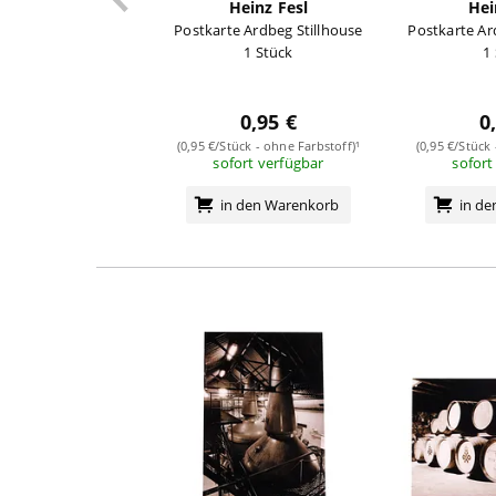
Heinz Fesl
Hei
Postkarte Ardbeg Stillhouse
Postkarte A
1 Stück
1
0,95 €
0
(0,95 €/Stück - ohne Farbstoff)¹
(0,95 €/Stück
sofort verfügbar
sofort
in den Warenkorb
in d