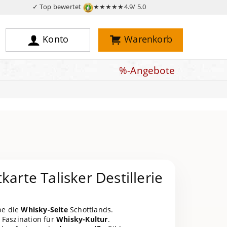
✓ Top bewertet
★★★★★
4.9/ 5.0
Konto
Warenkorb
%-Angebote
karte Talisker Destillerie
be die
Whisky-Seite
Schottlands.
Faszination für
Whisky-Kultur
.