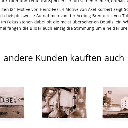
für Land und Leute transportiert er auf seinen Bildern, damals 
ten (24 Motive von Heinz Fesl, 4 Motive von Axel Körber) zeigt S
ch beispielsweise Aufnahmen von der Ardbeg Brennerei, von Talis
. Im Fokus stehen dabei oft die meist übersehenen Details, ein W
l fangen die Bilder auch einzig die Stimmung um eine der Bre
andere Kunden kauften auch