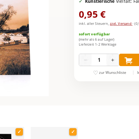
Künstlerische
Vielfalt: 
0,95 €
inkl. aller Steuern,
zzgl. Versand
·
(0
sofort verfügbar
(mehr als 6 auf Lager)
Lieferzeit 1-2 Werktage
Menge
−
+
I
zur Wunschliste