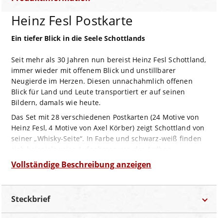
Heinz Fesl Postkarte
Ein tiefer Blick in die Seele Schottlands
Seit mehr als 30 Jahren nun bereist Heinz Fesl Schottland,
immer wieder mit offenem Blick und unstillbarer
Neugierde im Herzen. Diesen unnachahmlich offenen
Blick für Land und Leute transportiert er auf seinen
Bildern, damals wie heute.
Das Set mit 28 verschiedenen Postkarten (24 Motive von
Heinz Fesl, 4 Motive von Axel Körber) zeigt Schottland von
seiner „Whisky-Seite“. In Farbe und schwarz-weiß finden
sich beispielsweise Aufnahmen von der Ardbeg
Brennerei, von Talisker, Caol Ila, Edradour oder der
Vollständige Beschreibung anzeigen
geschlossenen Port Ellen Destillerie. Im Fokus stehen
dabei oft die meist übersehenen Details, ein Whisky-Krug
hier, besondere Fässer in einem der Warehouses dort,
Steckbrief
manchmal fangen die Bilder auch einzig die Stimmung
um eine der Brennereien ein.