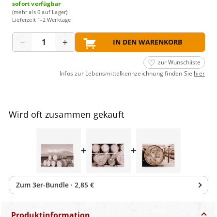
sofort verfügbar
(mehr als 6 auf Lager)
Lieferzeit 1-2 Werktage
Menge
−
+
IN DEN WARENKORB
zur Wunschliste
Infos zur Lebensmittelkennzeichnung finden Sie
hier
Wird oft zusammen gekauft
+
+
Zum
3
er-Bundle
·
2,85 €
Produktinformation