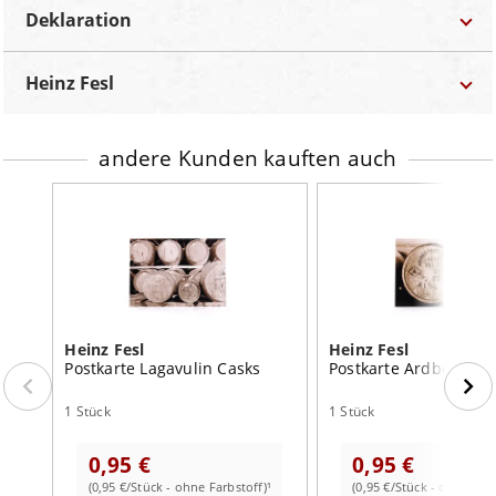
Deklaration
Marke
Heinz Fesl
Bezeichnung:
Postkarte
Heinz Fesl
Autor
Heinz Fesl
Land:
Deutschland
Bestellnummer
BZG-12025
Inhalt:
1 Stück
Farbstoff:
ohne Farbstoff
andere Kunden kauften auch
Kategorie
Postkarten
Land
Deutschland
Region
Bayern
Inhalt
1 Stück
Heinz Fesl
Heinz Fesl
Postkarte Lagavulin Casks
Postkarte Ardbeg Cas
1 Stück
1 Stück
0,95 €
0,95 €
(0,95 €/Stück - ohne Farbstoff)¹
(0,95 €/Stück - ohne Farb