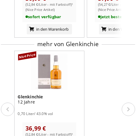
(52,84 €/Liter - mit Farbstoff)¹
(54,27 €/Liter - mit Farb
weiterlesen auf der Markenseite von Glenkinchie
(Nice Price Artikel)
(Nice Price Artikel)
sofort verfügbar
jetzt bestellbar
in den Warenkorb
in den Warenk
mehr von Glenkinchie
NicePrice
Glenkinchie
12 Jahre
0,70 Liter/ 43.0% vol
36,99 €
(52,84 €/Liter - mit Farbstoff)¹