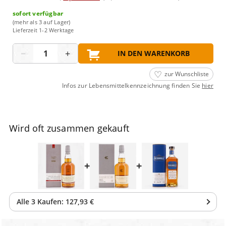
sofort verfügbar
(mehr als 3 auf Lager)
Lieferzeit 1-2 Werktage
Menge
−
+
IN DEN WARENKORB
zur Wunschliste
Infos zur Lebensmittelkennzeichnung finden Sie
hier
Wird oft zusammen gekauft
+
+
Alle
3
Kaufen:
127,93 €