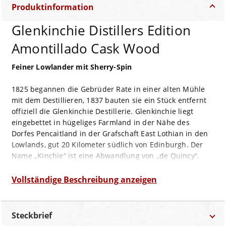
Produktinformation
Glenkinchie Distillers Edition
Amontillado Cask Wood
Feiner Lowlander mit Sherry-Spin
1825 begannen die Gebrüder Rate in einer alten Mühle
mit dem Destillieren, 1837 bauten sie ein Stück entfernt
offiziell die Glenkinchie Destillerie. Glenkinchie liegt
eingebettet in hügeliges Farmland in der Nähe des
Dorfes Pencaitland in der Grafschaft East Lothian in den
Lowlands, gut 20 Kilometer südlich von Edinburgh. Der
Name „Kinchie“ ist eine Abwandlung von „de Quincy“,
dem Namen der damaligen Landbesitzer.
Dieser „Glenkinchie Distillers Edition“ hat nach seiner
Vollständige Beschreibung anzeigen
initialen Lagerung in ehemaligen Bourbon-Fässern eine
etwa dreimonatige Reifezeit in ehemaligen Amontillado
Sherry-Fässern verbracht, ist also Double Matured.
Steckbrief
Gebrannt, wurde dieser Glenkinchie in Trinkstärke mit 43