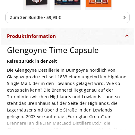
Zum
3
er-Bundle
·
59,93 €
Produktinformation
Glengoyne Time Capsule
Reise zurück in der Zeit
Die Glengoyne Destillerie in Dumgoyne nördlich von
Glasgow produziert seit 1833 einen ungetorften Highland
Single Malt, der in den Lowlands gelagert wird. Wie so
etwas sein kann? Die Brennerei liegt genau auf der
Trennlinie zwischen Highlands und Lowlands - und so
steht das Brennhaus auf der Seite der Highlands, die
Lagerhäuser sind über die Straße in den Lowlands
gelegen. 2003 verkaufte die „Edrington Group“ die
Brennerei an die „Ian MacLeod Distillers Ltd.“, die
Glengoyne die letzten 15 Jahre sehr erfolgreich als Single