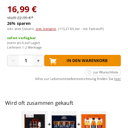
16,99 €
statt 22,95 €*
26% sparen
inkl. aller Steuern,
zzgl. Versand
·
(113,27 €/Liter - mit Farbstoff)
sofort verfügbar
(mehr als 6 auf Lager)
Lieferzeit 1-2 Werktage
Menge
−
+
IN DEN WARENKORB
zur Wunschliste
Infos zur Lebensmittelkennzeichnung finden Sie
hier
Wird oft zusammen gekauft
+
+