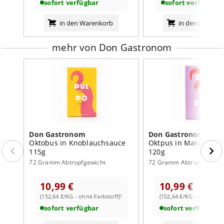
sofort verfügbar
sofort verfügbar
innerhalb von 1-2 Tagen verzehren.
Nährwertangaben:
in den Warenkorb
in den Warenk
je 100g
mehr von Don Gastronom
Brennwert
644
kJ /
159
kcal
Fett
8,1
g
davon:
- gesättigte Fettsäuren
1,3
g
Kohlenhydrate
3,4
g
davon:
Don Gastronom
Don Gastronom
Oktobus in Knoblauchsauce
Oktpus in Marinera S
- Zucker
0,0
g
115g
120g
Eiweiß
18,0
g
72 Gramm Abtropfgewicht
72 Gramm Abtropfgewich
Salz
0,88
g
10,99 €
10,99 €
(152,64 €/KG - ohne Farbstoff)¹
(152,64 €/KG - ohne Farb
sofort verfügbar
sofort verfügbar