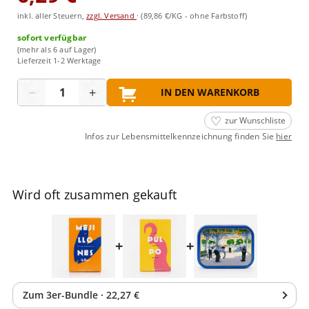
inkl. aller Steuern,
zzgl. Versand
·
(89,86 €/KG - ohne Farbstoff)
sofort verfügbar
(mehr als 6 auf Lager)
Lieferzeit 1-2 Werktage
Menge
−
+
IN DEN WARENKORB
zur Wunschliste
Infos zur Lebensmittelkennzeichnung finden Sie
hier
Wird oft zusammen gekauft
+
+
Zum
3
er-Bundle
·
22,27 €