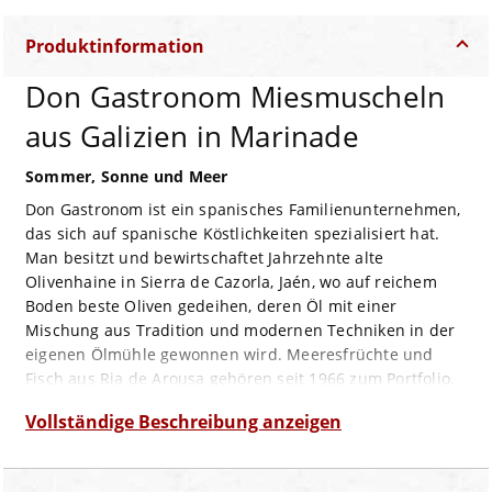
Produktinformation
Don Gastronom Miesmuscheln
aus Galizien in Marinade
Sommer, Sonne und Meer
Don Gastronom ist ein spanisches Familienunternehmen,
das sich auf spanische Köstlichkeiten spezialisiert hat.
Man besitzt und bewirtschaftet Jahrzehnte alte
Olivenhaine in Sierra de Cazorla, Jaén, wo auf reichem
Boden beste Oliven gedeihen, deren Öl mit einer
Mischung aus Tradition und modernen Techniken in der
eigenen Ölmühle gewonnen wird. Meeresfrüchte und
Fisch aus Ria de Arousa gehören seit 1966 zum Portfolio.
Die kleine Fisch-Fabrik am Meer hat ihr eigenes Dock, so
Vollständige Beschreibung anzeigen
kann der Fisch jeden Tag fangfrisch verarbeitet werden.
Für ihre „Miesmuscheln aus Galizien in Marinade“
werden frische Miesmuscheln schonend gegart und in