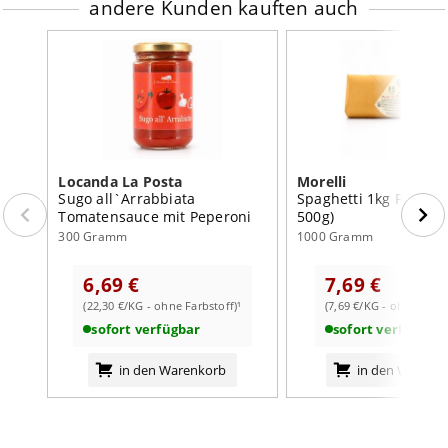
andere Kunden kauften auch
Locanda La Posta
Morelli
Sugo all`Arrabbiata
Spaghetti 1kg Packung
Tomatensauce mit Peperoni
500g)
300 Gramm
1000 Gramm
6,69 €
7,69 €
(22,30 €/KG - ohne Farbstoff)¹
(7,69 €/KG - ohne Farbs
sofort verfügbar
sofort verfügbar
in den Warenkorb
in den Warenk