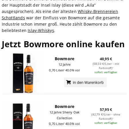
der Hauptstadt der Insel Islay (diese wird „Aila“
ausgesprochen). Als eine der ältesten
Whisky-Brennereien
Schottlands
war der Einfluss von Bowmore auf die gesamte
Industrie schon immer groß. Heute zählt Bowmore zu den
beliebtesten
Islay-Whiskys
.
Jetzt Bowmore online kaufen
Bowmore
40,95 €
(58,50 €/Liter - mit
12 Jahre
Farbstoff)¹
0,70 Liter/ 40.0% vol
sofort verfügbar
in den Warenkorb
Bowmore
57,95 €
12 Jahre Sherry Oak
(82,79 €/Liter - ohne
Collection
Farbstoff)¹
sofort verfügbar
0,70 Liter/ 40.0% vol