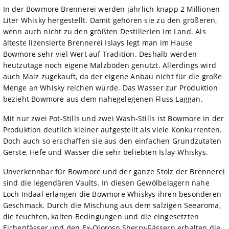
In der Bowmore Brennerei werden jährlich knapp 2 Millionen
Liter Whisky hergestellt. Damit gehören sie zu den größeren,
wenn auch nicht zu den größten Destillerien im Land. Als
älteste lizensierte Brennerei Islays legt man im Hause
Bowmore sehr viel Wert auf Tradition. Deshalb werden
heutzutage noch eigene Malzböden genutzt. Allerdings wird
auch Malz zugekauft, da der eigene Anbau nicht für die große
Menge an Whisky reichen würde. Das Wasser zur Produktion
bezieht Bowmore aus dem nahegelegenen Fluss Laggan.
Mit nur zwei Pot-Stills und zwei Wash-Stills ist Bowmore in der
Produktion deutlich kleiner aufgestellt als viele Konkurrenten.
Doch auch so erschaffen sie aus den einfachen Grundzutaten
Gerste, Hefe und Wasser die sehr beliebten Islay-Whiskys.
Unverkennbar für Bowmore und der ganze Stolz der Brennerei
sind die legendären Vaults. In diesen Gewölbelagern nahe
Loch Indaal erlangen die Bowmore Whiskys ihren besonderen
Geschmack. Durch die Mischung aus dem salzigen Seearoma,
die feuchten, kalten Bedingungen und die eingesetzten
Eichenfässer und den Ex-Oloroso Sherry-Fässern erhalten die