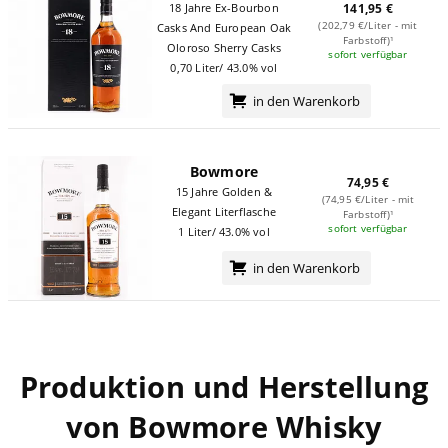
18 Jahre Ex-Bourbon
141,95 €
(202,79 €/Liter - mit
Casks And European Oak
Farbstoff)¹
Oloroso Sherry Casks
sofort verfügbar
0,70 Liter/ 43.0% vol
in den Warenkorb
Bowmore
74,95 €
15 Jahre Golden &
(74,95 €/Liter - mit
Elegant Literflasche
Farbstoff)¹
sofort verfügbar
1 Liter/ 43.0% vol
in den Warenkorb
Produktion und Herstellung
von Bowmore Whisky