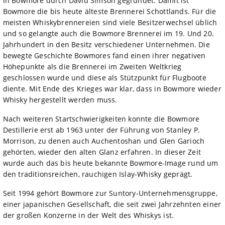
in Bowmore durch David Simson gegründet. Damit ist
Bowmore die bis heute älteste Brennerei Schottlands. Für die
meisten Whiskybrennereien sind viele Besitzerwechsel üblich
und so gelangte auch die Bowmore Brennerei im 19. Und 20.
Jahrhundert in den Besitz verschiedener Unternehmen. Die
bewegte Geschichte Bowmores fand einen ihrer negativen
Höhepunkte als die Brennerei im Zweiten Weltkrieg
geschlossen wurde und diese als Stützpunkt für Flugboote
diente. Mit Ende des Krieges war klar, dass in Bowmore wieder
Whisky hergestellt werden muss.
Nach weiteren Startschwierigkeiten konnte die Bowmore
Destillerie erst ab 1963 unter der Führung von Stanley P.
Morrison, zu denen auch Auchentoshan und Glen Garioch
gehörten, wieder den alten Glanz erfahren. In dieser Zeit
wurde auch das bis heute bekannte Bowmore-Image rund um
den traditionsreichen, rauchigen Islay-Whisky geprägt.
Seit 1994 gehört Bowmore zur Suntory-Unternehmensgruppe,
einer japanischen Gesellschaft, die seit zwei Jahrzehnten einer
der großen Konzerne in der Welt des Whiskys ist.