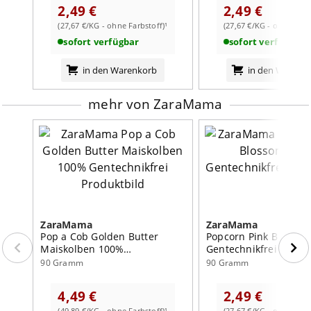
2,49 €
2,49 €
(27,67 €/KG - ohne Farbstoff)¹
(27,67 €/KG - ohne Farb
sofort verfügbar
sofort verfügbar
in den Warenkorb
in den Warenk
mehr von ZaraMama
ZaraMama
ZaraMama
Pop a Cob Golden Butter
Popcorn Pink Blosso
Maiskolben 100%
Gentechnikfrei
Gentechnikfrei
90 Gramm
90 Gramm
4,49 €
2,49 €
(49,89 €/KG - ohne Farbstoff)¹
(27,67 €/KG - ohne Farb