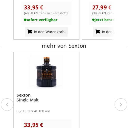
weiterlesen auf der Markenseite von Sexton
Erleben Sie einen irischen Single Malt, der Tradition und
33,95 €
27,99 €
Innovation vereint.
Jetzt kaufen und genießen!
(48,50 €/Liter - mit Farbstoff)¹
(39,99 €/Liter - mit Farb
sofort verfügbar
jetzt bestellbar
in den Warenkorb
in den Warenk
mehr von Sexton
Sexton
Single Malt
0,70 Liter/ 40.0% vol
33,95 €