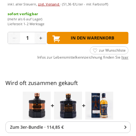
inkl. aller Steuern,
zzgl. Versand
·
(51,36 €/Liter - mit Farbstoff)
sofort verfügbar
(mehr als 6 auf Lager)
Lieferzeit 1-2 Werktage
Menge
−
+
IN DEN WARENKORB
zur Wunschliste
Infos zur Lebensmittelkennzeichnung finden Sie
hier
Wird oft zusammen gekauft
+
+
Zum
3
er-Bundle
·
114,85 €