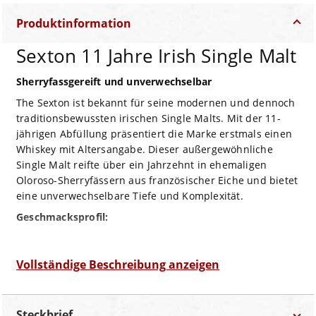
Produktinformation
Sexton 11 Jahre Irish Single Malt
Sherryfassgereift und unverwechselbar
The Sexton ist bekannt für seine modernen und dennoch
traditionsbewussten irischen Single Malts. Mit der 11-
jährigen Abfüllung präsentiert die Marke erstmals einen
Whiskey mit Altersangabe. Dieser außergewöhnliche
Single Malt reifte über ein Jahrzehnt in ehemaligen
Oloroso-Sherryfässern aus französischer Eiche und bietet
eine unverwechselbare Tiefe und Komplexität.
Geschmacksprofil:
Geruch:
Aromen von gerösteten Nüssen, Trockenfrüchten,
würzigem Eichenholz und einem Hauch von Karamell.
Vollständige Beschreibung anzeigen
Geschmack:
Samtig und vollmundig mit Noten von
dunkler Schokolade, reifen Beeren, Gewürzen und
gerösteter Eiche.
Steckbrief