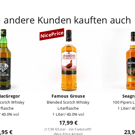
andere Kunden kauften auch
NicePrice
MacGregor
Famous Grouse
Seagr
Scotch Whisky
Blended Scotch Whisky
100 Pipers L
rflasche
Literflasche
1 Liter/ 
/ 40.0% vol
1 Liter/ 40.0% vol
17,99 €
(17,99 €/Liter - mit Farbstoff)¹
,95 €
23,9
(Nice Price Artikel)