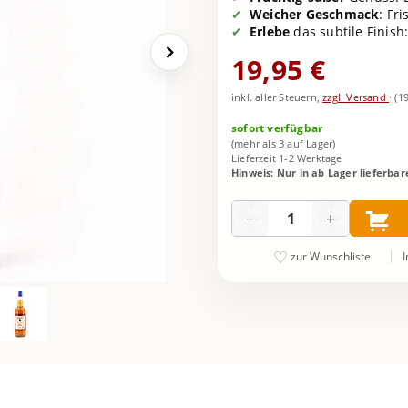
Weicher Geschmack
: Fr
Erlebe
das subtile Finish
19,95 €
inkl. aller Steuern,
zzgl. Versand
·
(1
sofort verfügbar
(mehr als 3 auf Lager)
Lieferzeit 1-2 Werktage
Hinweis: Nur in ab Lager lieferba
Menge
−
+
I
zur Wunschliste