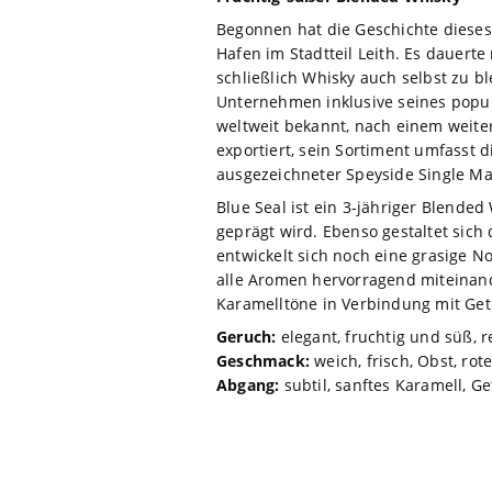
Begonnen hat die Geschichte dieses
Hafen im Stadtteil Leith. Es dauert
schließlich Whisky auch selbst zu 
Unternehmen inklusive seines populä
weltweit bekannt, nach einem weiter
exportiert, sein Sortiment umfasst 
ausgezeichneter Speyside Single Malt
Blue Seal ist ein 3-jähriger Blende
geprägt wird. Ebenso gestaltet sich
entwickelt sich noch eine grasige N
alle Aromen hervorragend miteinande
Karamelltöne in Verbindung mit Get
Geruch:
elegant, fruchtig und süß, r
Geschmack:
weich, frisch, Obst, rot
Abgang:
subtil, sanftes Karamell, G