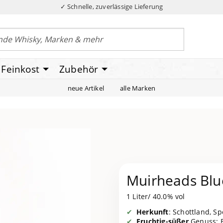
✓ Schnelle, zuverlässige Lieferung
Feinkost
Zubehör
neue Artikel
alle Marken
Muirheads Blue
1 Liter/ 40.0% vol
Herkunft
: Schottland, S
Fruchtig-süßer
Genuss: E