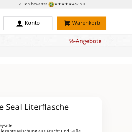
✓ Top bewertet
★★★★★
4.9/ 5.0
Konto
Warenkorb
%-Angebote
 Seal Literflasche
peyside
legante Mischung aus Frucht und Süße