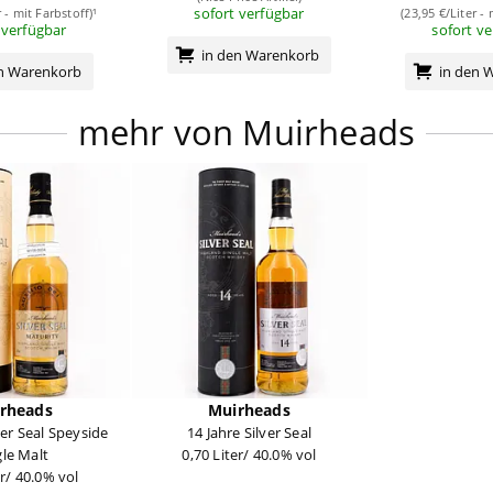
sofort verfügbar
r - mit Farbstoff)¹
(23,95 €/Liter - 
 verfügbar
sofort v
in den Warenkorb
en Warenkorb
in den 
mehr von Muirheads
rheads
Muirheads
ver Seal Speyside
14 Jahre Silver Seal
gle Malt
0,70 Liter/ 40.0% vol
er/ 40.0% vol