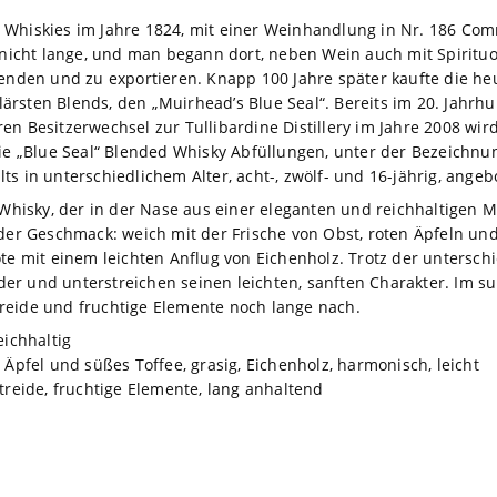
 Whiskies im Jahre 1824, mit einer Weinhandlung in Nr. 186 Com
e nicht lange, und man begann dort, neben Wein auch mit Spirituo
blenden und zu exportieren. Knapp 100 Jahre später kaufte die 
rsten Blends, den „Muirhead’s Blue Seal“. Bereits im 20. Jahrhu
en Besitzerwechsel zur Tullibardine Distillery im Jahre 2008 wir
die „Blue Seal“ Blended Whisky Abfüllungen, unter der Bezeichnun
s in unterschiedlichem Alter, acht-, zwölf- und 16-jährig, angeb
d Whisky, der in der Nase aus einer eleganten und reichhaltigen
 der Geschmack: weich mit der Frische von Obst, roten Äpfeln und
ote mit einem leichten Anflug von Eichenholz. Trotz der untersc
r und unterstreichen seinen leichten, sanften Charakter. Im sub
reide und fruchtige Elemente noch lange nach.
eichhaltig
e Äpfel und süßes Toffee, grasig, Eichenholz, harmonisch, leicht
etreide, fruchtige Elemente, lang anhaltend