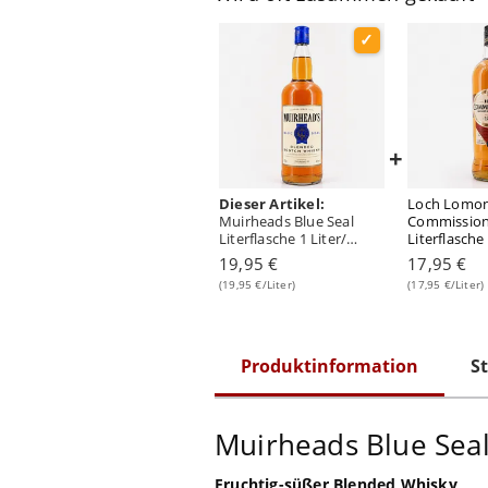
+
Dieser Artikel:
Loch Lomon
Muirheads Blue Seal
Commission
Literflasche 1 Liter/
Literflasche 
40.0% vol
43.0% vol
19,95 €
17,95 €
(19,95 €/Liter)
(17,95 €/Liter)
Produktinformation
St
Muirheads Blue Sea
Fruchtig-süßer Blended Whisky