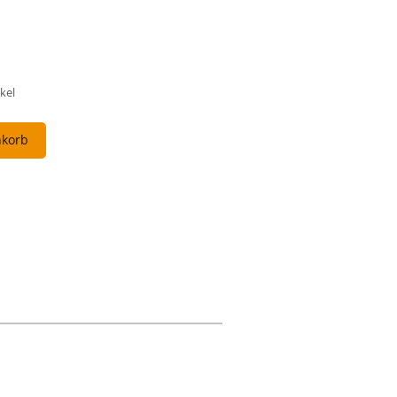
kel
nkorb