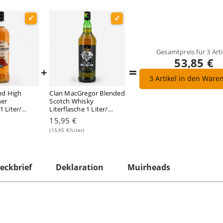
Gesamtpreis für
3
Arti
53,85 €
=
+
3
Artikel in den Ware
d High
Clan MacGregor Blended
er
Scotch Whisky
1 Liter/
Literflasche 1 Liter/
40.0% vol
15,95 €
(15,95 €/Liter)
eckbrief
Deklaration
Muirheads
l