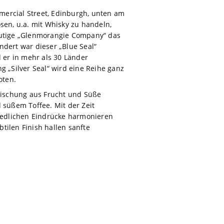
mercial Street, Edinburgh, unten am
sen, u.a. mit Whisky zu handeln,
heutige „Glenmorangie Company“ das
ndert war dieser „Blue Seal“
d er in mehr als 30 Länder
g „Silver Seal“ wird eine Reihe ganz
oten.
 Mischung aus Frucht und Süße
 süßem Toffee. Mit der Zeit
hiedlichen Eindrücke harmonieren
tilen Finish hallen sanfte