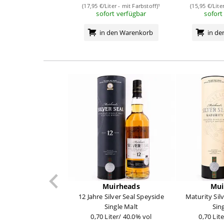
(17,95 €/Liter - mit Farbstoff)¹
(15,95 €/Lite
sofort verfügbar
sofort
in den Warenkorb
in d
Muirheads
Mui
12 Jahre Silver Seal Speyside
Maturity Sil
Single Malt
Sin
0,70 Liter/ 40.0% vol
0,70 Lit