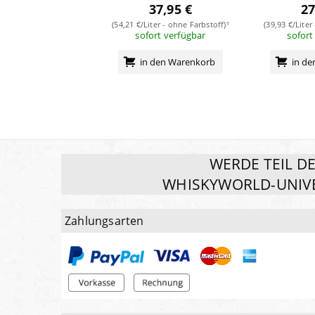
37,95 €
27
(54,21 €/Liter - ohne Farbstoff)¹
(39,93 €/Liter
sofort verfügbar
sofort
in den Warenkorb
in d
WERDE TEIL D
WHISKYWORLD-UNIV
Zahlungsarten