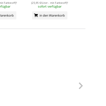
mit Farbstoff)¹
(25,95 €/Liter - mit Farbstoff)¹
(39,93 €/Liter - ohn
erfügbar
sofort verfügbar
sofort verf
Warenkorb
in den Warenkorb
in den Wa