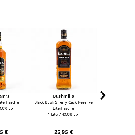
am's
Bushmills
Muirhea
iterflasche
Black Bush Sherry Cask Reserve
Maturity Silver Se
40.0% vol
Literflasche
Single Ma
1 Liter/ 40.0% vol
0,70 Liter/ 40
5 €
25,95 €
27,95