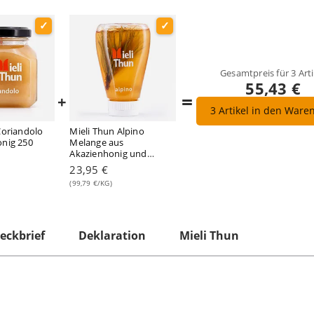
Gesamtpreis für
3
Arti
55,43 €
=
+
3
Artikel in den Ware
Coriandolo
Mieli Thun Alpino
nig 250
Melange aus
Akazienhonig und
Latschenkieferöl mit
23,95 €
Kieferknospe in
(99,79 €/KG)
Spenderflasche 240
Gramm
eckbrief
Deklaration
Mieli Thun