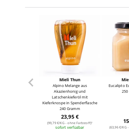
Mieli Thun
Mie
Alpino Melange aus
Eucalipto 
Akazienhonig und
250
Latschenkieferöl mit
Kieferknospe in Spenderflasche
240 Gramm
23,95 €
15
(99,79 €/KG - ohne Farbstoff)¹
sofort verfügbar
(63,96 €/KG -