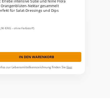
: Erlebe intensive Süße und feine Flora
s Orangenblüten-Nektar gesammelt
erfekt für Salat-Dressings und Dips
3,96 €/KG - ohne Farbstoff)
IN DEN WARENKORB
nfos zur Lebensmittelkennzeichnung finden Sie
hier