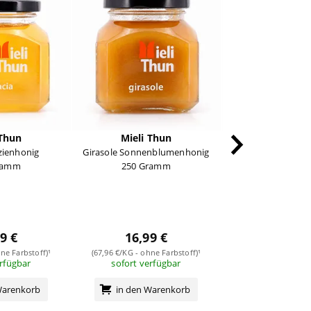
 Thun
Mieli Thun
Mieli T
zienhonig
Girasole Sonnenblumenhonig
Tiglio Lindenbl
ramm
250 Gramm
250 Gra
9 €
16,99 €
17,49
ne Farbstoff)¹
(67,96 €/KG - ohne Farbstoff)¹
(69,96 €/KG - ohne 
erfügbar
sofort verfügbar
sofort verf
Warenkorb
in den Warenkorb
in den Wa