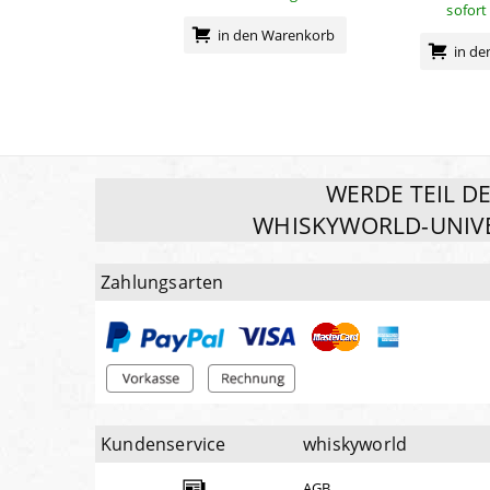
sofort
in den Warenkorb
in d
WERDE TEIL D
WHISKYWORLD-UNIV
Zahlungsarten
Kundenservice
whiskyworld
AGB