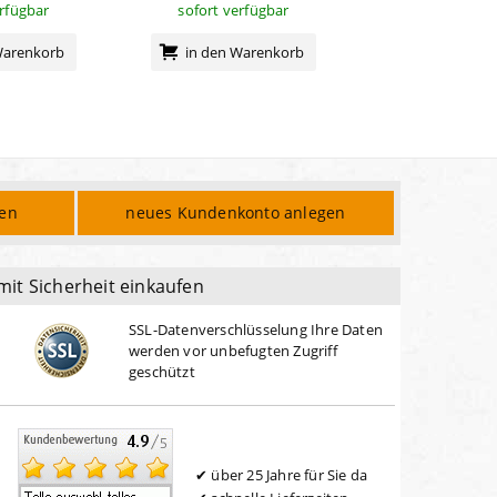
erfügbar
sofort verfügbar
sofort verf
Warenkorb
in den Warenkorb
in den Wa
den
neues Kundenkonto anlegen
mit Sicherheit einkaufen
SSL-Datenverschlüsselung Ihre Daten
werden vor unbefugten Zugriff
geschützt
über 25 Jahre für Sie da