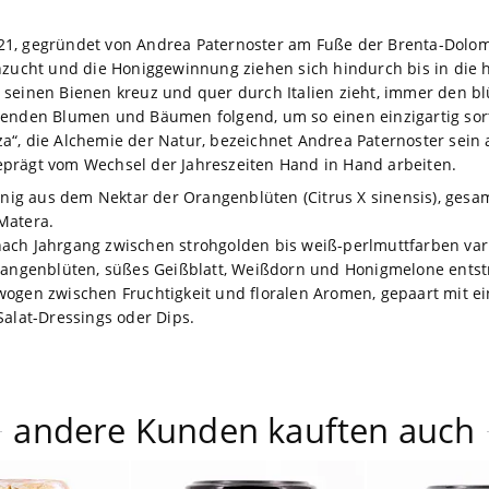
 1921, gegründet von Andrea Paternoster am Fuße der Brenta-Dolom
nzucht und die Honiggewinnung ziehen sich hindurch bis in die h
 seinen Bienen kreuz und quer durch Italien zieht, immer den b
henden Blumen und Bäumen folgend, um so einen einzigartig sort
a“, die Alchemie der Natur, bezeichnet Andrea Paternoster sein 
prägt vom Wechsel der Jahreszeiten Hand in Hand arbeiten.
Honig aus dem Nektar der Orangenblüten (Citrus X sinensis), gesam
Matera.
e nach Jahrgang zwischen strohgolden bis weiß-perlmuttfarben var
Orangenblüten, süßes Geißblatt, Weißdorn und Honigmelone entst
wogen zwischen Fruchtigkeit und floralen Aromen, gepaart mit 
Salat-Dressings oder Dips.
andere Kunden kauften auch