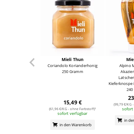
Mieli Thun
Mie
Coriandolo Korianderhonig
Alpino 
250 Gramm
Akazie
Latschen
Kieferknospe 
240
23
15,49 €
(99,79 €/KG -
sofort
(61,96 €/KG - ohne Farbstoff)¹
sofort verfügbar
in d
in den Warenkorb