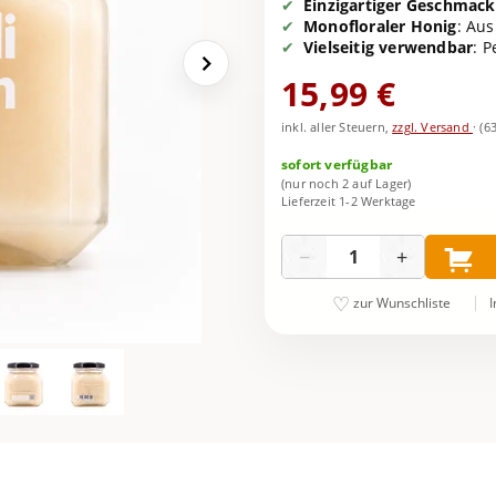
Einzigartiger Geschmack
Monofloraler Honig
: Au
Vielseitig verwendbar
: P
15,99 €
inkl. aller Steuern,
zzgl. Versand
·
(6
sofort verfügbar
(nur noch 2 auf Lager)
Lieferzeit 1-2 Werktage
Menge
−
+
I
zur Wunschliste