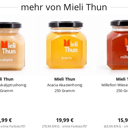
mehr von Mieli Thun
li Thun
Mieli Thun
Mieli
Eukalyptushonig
Acacia Akazienhonig
Millefiori Wie
 Gramm
250 Gramm
250 G
,99 €
19,99 €
15,9
 ohne Farbstoff)¹
(79,96 €/KG - ohne Farbstoff)¹
(63,96 €/KG - oh