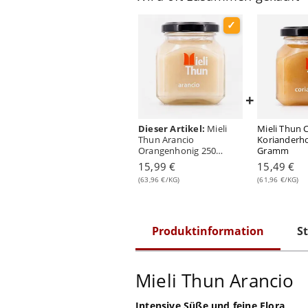
+
Dieser Artikel:
Mieli
Mieli Thun 
Thun Arancio
Korianderho
Orangenhonig 250
Gramm
Gramm
15,99 €
15,49 €
(63,96 €/KG)
(61,96 €/KG)
Produktinformation
St
Mieli Thun Arancio
Intensive Süße und feine Flora