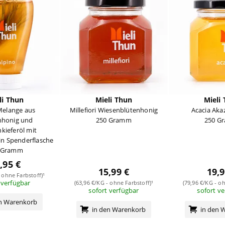
li Thun
Mieli Thun
Mieli
Melange aus
Millefiori Wiesenblütenhonig
Acacia Aka
nhonig und
250 Gramm
250 G
kieferöl mit
in Spenderflasche
 Gramm
,95 €
15,99 €
19,9
 ohne Farbstoff)¹
 verfügbar
(63,96 €/KG - ohne Farbstoff)¹
(79,96 €/KG - oh
sofort verfügbar
sofort v
en Warenkorb
in den Warenkorb
in den 