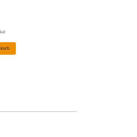
kel
nkorb