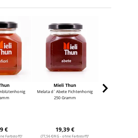
 Thun
Mieli Thun
Mieli T
senblütenhonig
Melata d`Abete Fichtenhonig
Tiglio Lindenbl
ramm
250 Gramm
250 Gra
9 €
19,39 €
17,49
ne Farbstoff)¹
(77,56 €/KG - ohne Farbstoff)¹
(69,96 €/KG - ohne 