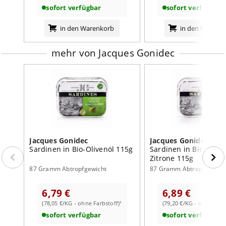
sofort verfügbar
sofort verfügbar
sonstige Hinweise:
Nach dem Öffnen im Kühlschrank aufbewahren und
in den Warenkorb
in den Warenk
innerhalb von zwei Tagen verbrauchen.
Nährwertangaben:
mehr von Jacques Gonidec
je 100g
Brennwert
874
kJ /
211
kcal
Fett
17,0
g
davon:
- gesättigte Fettsäuren
4,1
g
Jacques Gonidec
Jacques Gonidec
- einfach ungesättigte Fettsäuren
0,5
g
Sardinen in Bio-Olivenöl 115g
Sardinen in Bio-Olive
Zitrone 115g
Kohlenhydrate
0,5
g
87 Gramm Abtropfgewicht
87 Gramm Abtropfgewich
davon:
- Zucker
<0,5
g
6,79 €
6,89 €
(78,05 €/KG - ohne Farbstoff)¹
(79,20 €/KG - ohne Farb
Eiweiß
14,0
g
sofort verfügbar
sofort verfügbar
Salz
1,1
g