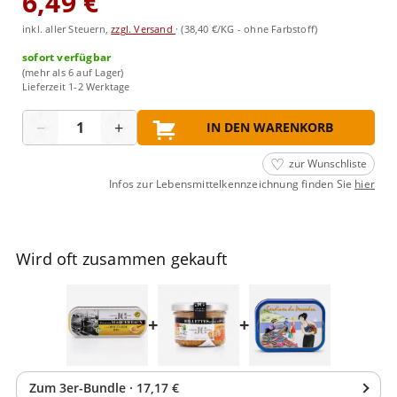
6,49 €
inkl. aller Steuern,
zzgl. Versand
·
(38,40 €/KG - ohne Farbstoff)
sofort verfügbar
(mehr als 6 auf Lager)
Lieferzeit 1-2 Werktage
Menge
−
+
IN DEN WARENKORB
zur Wunschliste
Infos zur Lebensmittelkennzeichnung finden Sie
hier
Wird oft zusammen gekauft
+
+
Zum
3
er-Bundle
·
17,17 €