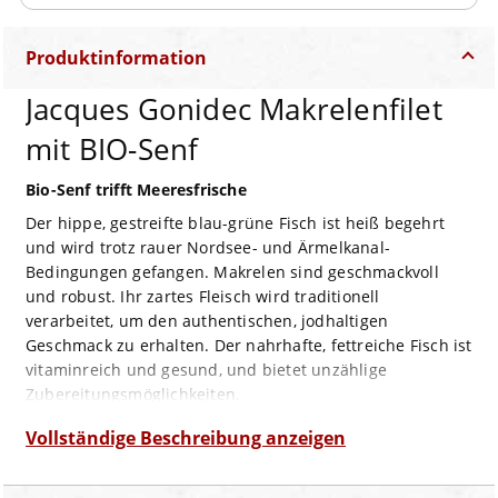
Produktinformation
Jacques Gonidec Makrelenfilet
mit BIO-Senf
Bio-Senf trifft Meeresfrische
Der hippe, gestreifte blau-grüne Fisch ist heiß begehrt
und wird trotz rauer Nordsee- und Ärmelkanal-
Bedingungen gefangen. Makrelen sind geschmackvoll
und robust. Ihr zartes Fleisch wird traditionell
verarbeitet, um den authentischen, jodhaltigen
Geschmack zu erhalten. Der nahrhafte, fettreiche Fisch ist
vitaminreich und gesund, und bietet unzählige
Zubereitungsmöglichkeiten.
Makrelenfilet mit Bio-Senf vereint das zarte,
Vollständige Beschreibung anzeigen
schmackhafte Fleisch der Makrele mit der
angenehmen Würze eines hochwertigen Bio-Senfs.