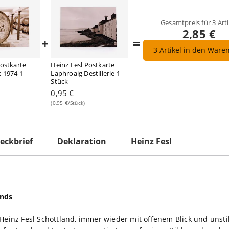
Gesamtpreis für
3
Arti
2,85 €
=
+
3
Artikel in den Ware
Postkarte
Heinz Fesl Postkarte
 1974 1
Laphroaig Destillerie 1
Stück
0,95 €
(0,95 €/Stück)
eckbrief
Deklaration
Heinz Fesl
ands
 Heinz Fesl Schottland, immer wieder mit offenem Blick und unst