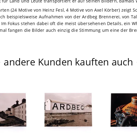
für Land und Leute transportiert er auf seinen Bildern, damals 
ten (24 Motive von Heinz Fesl, 4 Motive von Axel Körber) zeigt S
ch beispielsweise Aufnahmen von der Ardbeg Brennerei, von Talis
. Im Fokus stehen dabei oft die meist übersehenen Details, ein W
l fangen die Bilder auch einzig die Stimmung um eine der Bre
andere Kunden kauften auch