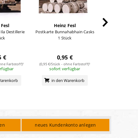
 Fesl
Heinz Fesl
Heinz F
Ila Destillerie
Postkarte Bunnahabhain Casks
Postkarte Laphroaig
ück
1 Stück
1 Stüc
5 €
0,95 €
0,95 
hne Farbstoff)¹
(0,95 €/Stück - ohne Farbstoff)¹
(0,95 €/Stück - ohne
erfügbar
sofort verfügbar
sofort verf
Warenkorb
in den Warenkorb
in den Wa
den
neues Kundenkonto anlegen