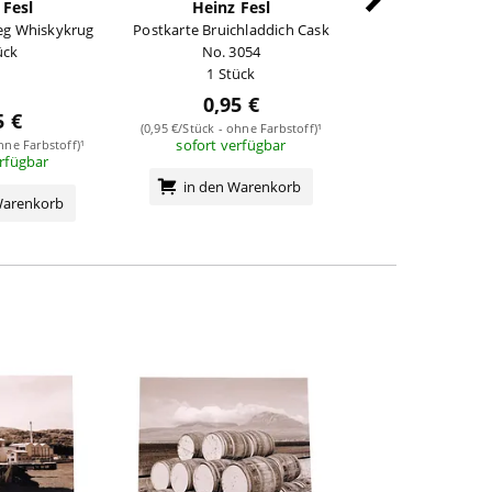
 Fesl
Heinz Fesl
Heinz F
eg Whiskykrug
Postkarte Bruichladdich Cask
Postkarte Bunnaha
ück
No. 3054
1 Stüc
1 Stück
0,95 €
5 €
0,95 
(0,95 €/Stück - ohne Farbstoff)¹
sofort verfügbar
hne Farbstoff)¹
(0,95 €/Stück - ohne
erfügbar
sofort verf
in den Warenkorb
Warenkorb
in den Wa