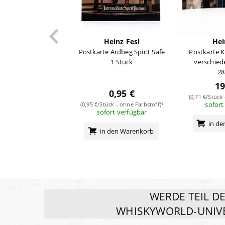
Heinz Fesl
Hei
Postkarte Ardbeg Spirit Safe
Postkarte K
1 Stück
verschie
28
19
0,95 €
(0,71 €/Stück
sofort
(0,95 €/Stück - ohne Farbstoff)¹
sofort verfügbar
in d
in den Warenkorb
WERDE TEIL D
WHISKYWORLD-UNIV