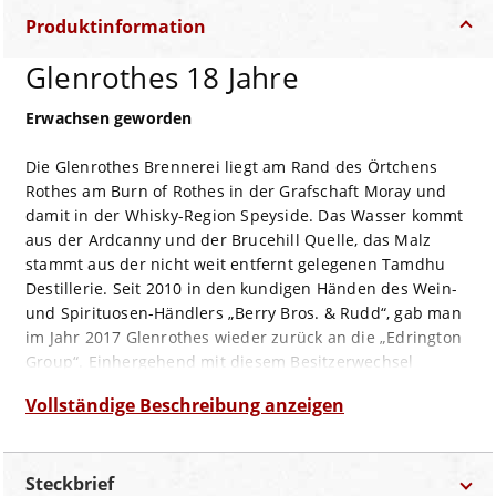
Produktinformation
Glenrothes 18 Jahre
Erwachsen geworden
Die Glenrothes Brennerei liegt am Rand des Örtchens
Rothes am Burn of Rothes in der Grafschaft Moray und
damit in der Whisky-Region Speyside. Das Wasser kommt
aus der Ardcanny und der Brucehill Quelle, das Malz
stammt aus der nicht weit entfernt gelegenen Tamdhu
Destillerie. Seit 2010 in den kundigen Händen des Wein-
und Spirituosen-Händlers „Berry Bros. & Rudd“, gab man
im Jahr 2017 Glenrothes wieder zurück an die „Edrington
Group“. Einhergehend mit diesem Besitzerwechsel
veränderte sich auch das Kernportfolio. Man kehrte ab
Vollständige Beschreibung anzeigen
von der seit 1993 etablierten Praxis der
Jahrgangsabfüllungen und entschied sich, von nun an
Whiskies in einem bestimmten Alter abzufüllen, um sie
Steckbrief
mit einer Altersangabe versehen zu können.