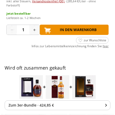
inkl. aller Steuern,
Versandkostenfrei! (DE)
·
(285,64 €/Liter - ohne
Farbstoff)
jetzt bestellbar
Lieferzeit ca. 1-2 Wochen
Menge
−
+
IN DEN WARENKORB
zur Wunschliste
Infos zur Lebensmittelkennzeichnung finden Sie
hier
Wird oft zusammen gekauft
+
+
Zum
3
er-Bundle
·
424,85 €