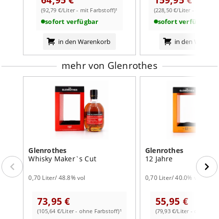
Glenrothes 18 Years Old“ in einen süßen und leicht
(92,79 €/Liter - mit Farbstoff)¹
(228,50 €/Liter - ohne Far
pfeffrig-würzigen Abgang begleiten.
weiterlesen auf der Markenseite von Glenrothes
sofort verfügbar
sofort verfügbar
Geruch:
Orangen-fruchtig, kräftige Vanille,
in den Warenkorb
in den Warenk
Birnenkompott, frische Mandeln
Geschmack:
süß, pfeffrig-würziger Ingwer, frische, riefe
mehr von Glenrothes
Birnen, kräftige Vanille, florale Anklänge
Abgang:
mittellang, süß, dezent pfeffrig-würzig
Glenrothes
Glenrothes
Whisky Maker`s Cut
12 Jahre
0,70 Liter/ 48.8% vol
0,70 Liter/ 40.0% vol
73,95 €
55,95 €
(105,64 €/Liter - ohne Farbstoff)¹
(79,93 €/Liter - ohne Far