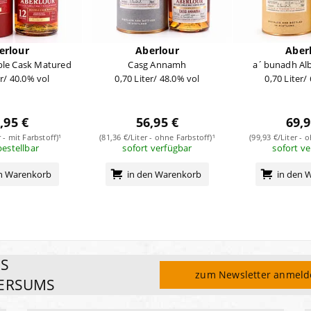
erlour
Aberlour
Aber
ble Cask Matured
Casg Annamh
a´bunadh Alb
er/ 40.0% vol
0,70 Liter/ 48.0% vol
0,70 Liter/
,95 €
56,95 €
69,9
r - mit Farbstoff)¹
(81,36 €/Liter - ohne Farbstoff)¹
(99,93 €/Liter - 
bestellbar
sofort verfügbar
sofort v
en Warenkorb
in den Warenkorb
in den 
ES
zum Newsletter anmel
ERSUMS