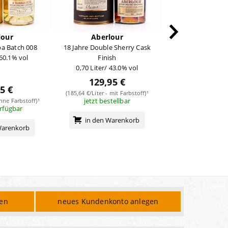
lour
Aberlour
Aberlo
a Batch 008
18 Jahre Double Sherry Cask
16 Jahre Double C
 60.1% vol
Finish
0,70 Liter/ 40
0,70 Liter/ 43.0% vol
129,95 €
5 €
89,95
(185,64 €/Liter - mit Farbstoff)¹
jetzt bestellbar
ohne Farbstoff)¹
(128,50 €/Liter - mi
erfügbar
sofort verf
in den Warenkorb
Warenkorb
in den Wa
den
neues Kundenkonto anlegen