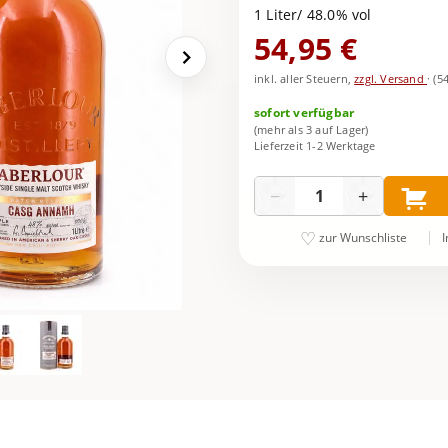
1 Liter/ 48.0% vol
54,95 €
inkl. aller Steuern,
zzgl. Versand
·
(5
sofort verfügbar
(mehr als 3 auf Lager)
Lieferzeit 1-2 Werktage
Menge
−
+
I
zur Wunschliste