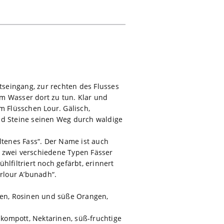
rtseingang, zur rechten des Flusses
m Wasser dort zu tun. Klar und
 Flüsschen Lour. Gälisch,
und Steine seinen Weg durch waldige
ltenes Fass“. Der Name ist auch
d zwei verschiedene Typen Fässer
lfiltriert noch gefärbt, erinnert
rlour A’bunadh“.
chen, Rosinen und süße Orangen,
kompott, Nektarinen, süß-fruchtige