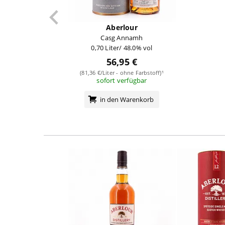
Aberlour
Casg Annamh
0,70 Liter/ 48.0% vol
56,95 €
(81,36 €/Liter - ohne Farbstoff)¹
sofort verfügbar
in den Warenkorb