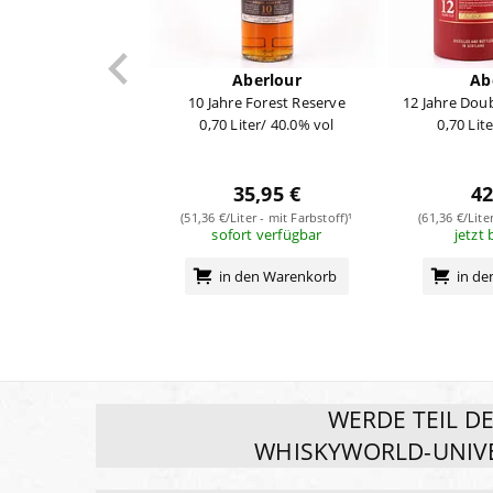
Aberlour
Ab
10 Jahre Forest Reserve
12 Jahre Dou
0,70 Liter/ 40.0% vol
0,70 Lit
35,95 €
42
(51,36 €/Liter - mit Farbstoff)¹
(61,36 €/Lite
sofort verfügbar
jetzt 
in den Warenkorb
in d
WERDE TEIL D
WHISKYWORLD-UNIV