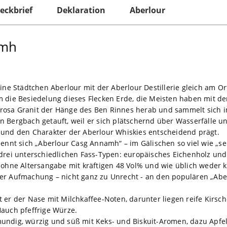
eckbrief
Deklaration
Aberlour
amh
eine Städtchen Aberlour mit der Aberlour Destillerie gleich am O
m die Besiedelung dieses Flecken Erde, die Meisten haben mit de
osa Granit der Hänge des Ben Rinnes herab und sammelt sich im
n Bergbach getauft, weil er sich plätschernd über Wasserfälle 
 und den Charakter der Aberlour Whiskies entscheidend prägt.
nennt sich „Aberlour Casg Annamh“ – im Gälischen so viel wie „se
 drei unterschiedlichen Fass-Typen: europäisches Eichenholz un
ohne Altersangabe mit kräftigen 48 Vol% und wie üblich weder küh
er Aufmachung – nicht ganz zu Unrecht - an den populären „Abe
 er der Nase mit Milchkaffee-Noten, darunter liegen reife Kirs
Hauch pfeffrige Würze.
undig, würzig und süß mit Keks- und Biskuit-Aromen, dazu Apfel